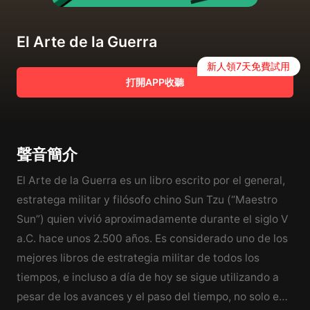
El Arte de la Guerra
新人領7天免費試用
打開APP收聽
聲音簡介
El Arte de la Guerra es un libro escrito por el general,
estratega militar y filósofo chino Sun Tzu (“Maestro
Sun”) quien vivió aproximadamente durante el siglo V
a.C. hace unos 2.500 años. Es considerado uno de los
mejores libros de estrategia militar de todos los
tiempos, e incluso a día de hoy se sigue utilizando a
pesar de los avances y el paso del tiempo, no solo en