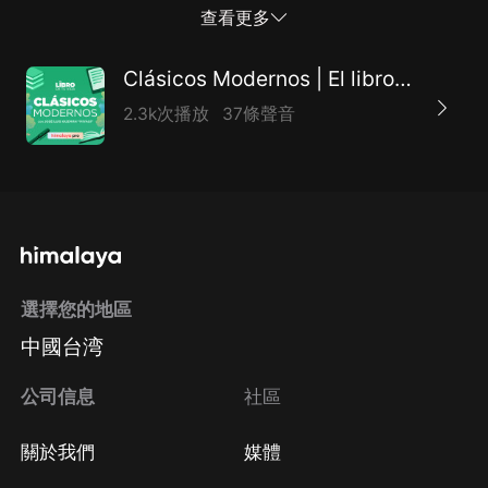
las tácticas militares sino en todo lo que signifique
查看更多
enfrentamiento o encuentro de las pasiones e
intereses humanos. Ahí donde exista un
Clásicos Modernos | El libro de tu vida
enfrentamiento, se encuentra a Sun Tzu.
2.3k次播放
37條聲音
選擇您的地區
中國台湾
公司信息
社區
關於我們
媒體