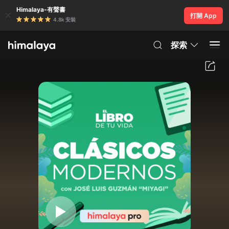
Himalaya-有聲書
打開 App
4.8k 安裝
探索