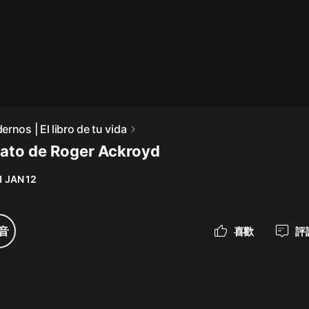
最佳女婿｜都市異能多人有聲劇｜一
種侃侃｜有聲小說
一種侃侃
米小圈上學記:一二三年級 | 暢銷出版
rnos | El libro de tu vida
物
nato de Roger Ackroyd
米小圈
1 JAN 12
破壞者聯盟篇1-4季·猴子警長科學探
案記|寶寶巴士
寶寶巴士
音
喜歡
評
大奉打更人丨頭陀淵領銜多人有聲
劇|暢聽全集|王鶴棣、田曦薇主演影
視劇原著|賣報小郎君
頭陀淵講故事
總有這樣的歌只想一個人聽