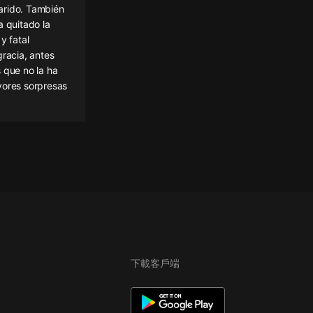
arido. También
a quitado la
y fatal
gracia, antes
 que no la ha
yores sorpresas
下載客戶端