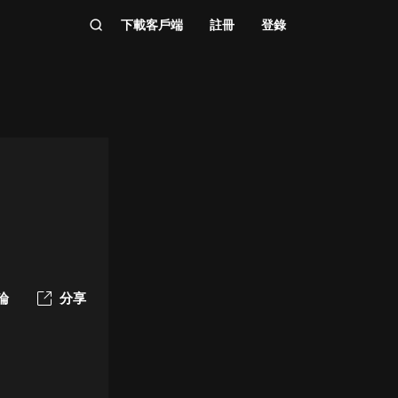
下載客戶端
註冊
登錄
論
分享