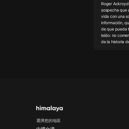
Roger Ackroyd 
懸疑
sospecha que al
vida con una so
科幻
información, qu
de que pueda te
好書精講
leído: no come
外語
de la historia d
耽美
認知思維
人文
音樂
粵語
頭條
娛樂
選擇您的地區