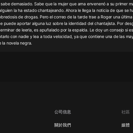
灰姑娘音樂
sabe demasiado. Sabe que la mujer que ama envenenó a su primer m
guien la ha estado chantajeando. Ahora le llega la noticia de que se h
bredosis de drogas. Pero el correo de la tarde trae a Roger una última 
郭德綱於謙相聲全集
e puede aportar alguna luz sobre la identidad del chantajista. Por des
德雲社郭德綱相聲VIP
rminar de leerla, es apuñalado por la espalda. Le doy un consejo si es
ntarlo con nadie y lea a toda velocidad, ya que contiene una de las ma
安全警長啦咘啦哆·假期篇|新篇章加
e la novela negra.
更|寶寶巴士故事
寶寶巴士
凡人修仙傳|楊洋主演影視原著|薑廣
濤配音多播版本
光合積木
摸金天師【第一季】（紫襟演播）
有聲的紫襟
無敵六皇子|爆笑穿越|無敵流皇子|安
公司信息
社區
燃領銜有聲小說
安燃
關於我們
媒體