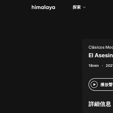
探索
全部
小說
個人成長
Clásicos Mode
相聲評書
El Asesi
兒童
18min
202
歷史
情感治愈
播放聲
健康養生
商業財經
詳細信息
廣播劇