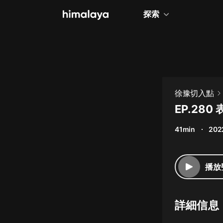
探索
全部
小說
個人成長
徐豫切入點
相聲評書
EP.28
兒童
41min
202
歷史
情感治愈
播放
健康養生
商業財經
詳細信息
廣播劇