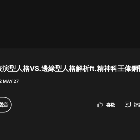
最佳女婿｜都市異能多人有聲劇｜一
種侃侃｜有聲小說
一種侃侃
米小圈上學記:一二三年級 | 暢銷出版
物
0 表演型人格VS.邊緣型人格解析ft.精神科王俸
米小圈
2 MAY 27
破壞者聯盟篇1-4季·猴子警長科學探
案記|寶寶巴士
寶寶巴士
聲音
喜歡
評
大奉打更人丨頭陀淵領銜多人有聲
劇|暢聽全集|王鶴棣、田曦薇主演影
視劇原著|賣報小郎君
頭陀淵講故事
總有這樣的歌只想一個人聽