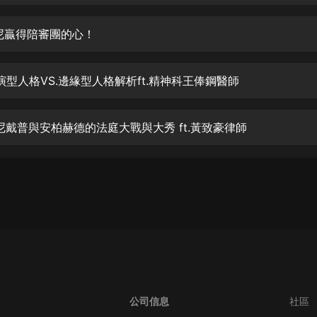
生命科學篇1-2·猴子警長科學探案記|
寶寶巴士科普
寶寶巴士
 強尼贏得陪審團的心！
【新民間劇場】我的老千江湖｜ 有聲
的紫襟｜ 魔幻千手
 表演型人格VS.邊緣型人格解析ft.精神科王俸鋼醫師
有聲的紫襟
《夜色鋼琴曲》
 強尼戴普與安柏赫德的法庭大戰與大秀 ft.黃致豪律師
夜色鋼琴曲趙海洋
太荒吞天訣丨熱血玄幻丨紫襟領銜有
聲劇
有聲的紫襟
嫡女貴嫁 | 一刀蘇蘇團隊制作 | 古言
宮鬥重生爽文 多人有聲劇
一刀蘇蘇
中國大案紀實 | 每日一驚案！真實案
件恐怖刑偵尚文
公司信息
社區
大舌頭尚文