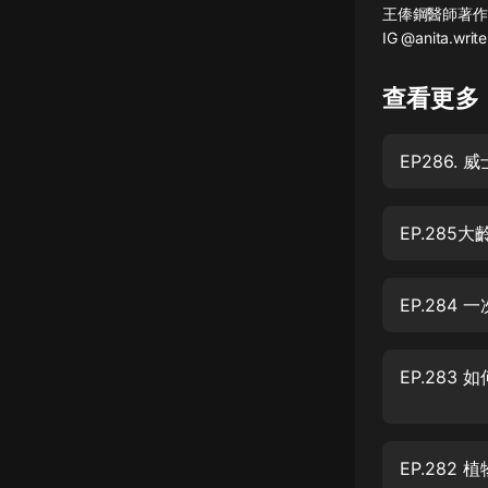
王俸鋼醫師著作《渣男
懸疑
IG @anita.write
科幻
查看更多
好書精講
外語
EP286.
耽美
EP.285
認知思維
人文
EP.284
音樂
粵語
頭條
娛樂
EP.282 