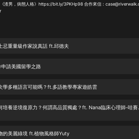
灰姑娘音樂
，病態人格》https://bit.ly/3PKHp98 合作來信：case@riverwal
r
郭德綱於謙相聲全集
德雲社郭德綱相聲VIP
安全警長啦咘啦哆·假期篇|新篇章加
 威士忌重量級作家說真話 ft.邱德夫
更|寶寶巴士故事
寶寶巴士
大齡申請美國留學之路
凡人修仙傳|楊洋主演影視原著|薑廣
濤配音多播版本
光合積木
 一次學多種語言可能嗎？ft.多語教學專家遊皓雲
摸金天師【第一季】（紫襟演播）
有聲的紫襟
EP.283 如何培養逆境
無敵六皇子|爆笑穿越|無敵流皇子|安
燃領銜有聲小說
安燃
植物的美麗綠境 ft.植物風格師Yuty