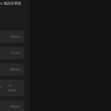
k.cc 私訊分享請
49min
37min
46min
復原力？何謂高品質獨處？ft. Nana臨床心理師-哇賽心理學
1h
3min
44min