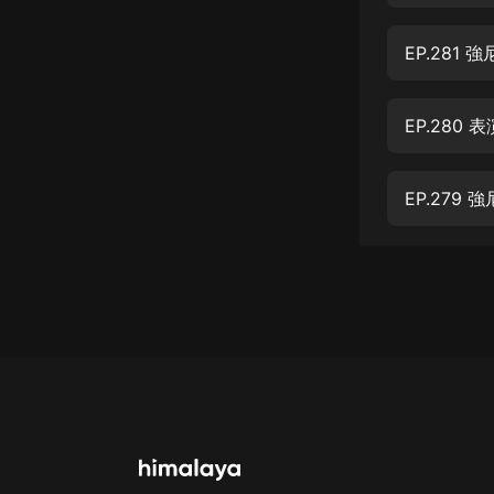
經典名著
人物傳記
EP.281
電影
EP.280
生活
英語
EP.279
日語
課程
少兒教育
二次元
教育培訓
IT科技
汽車