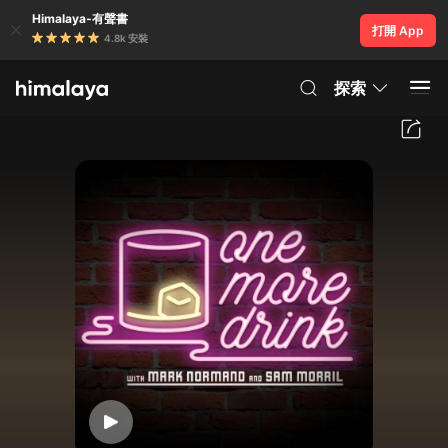
Himalaya-有聲書
打開 App
4.8k 安裝
探索