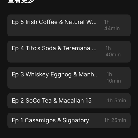
Ep 5 Irish Coffee & Natural Wine
1h
44min
Ep 4 Tito’s Soda & Teremana Soda
1h
40min
Ep 3 Whiskey Eggnog & Manhattan
1h
10min
Ep 2 SoCo Tea & Macallan 15
1h 5min
Ep 1 Casamigos & Signatory
1h 25min