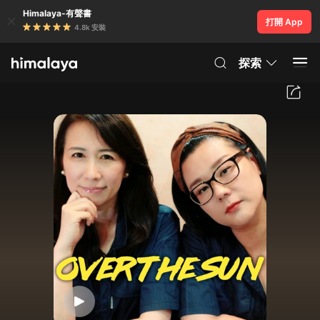
Himalaya-有聲書
打開 App
4.8k 安裝
探索