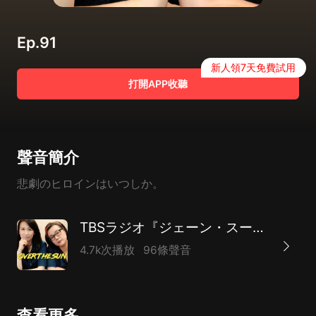
Ep.91
新人領7天免費試用
打開APP收聽
聲音簡介
悲劇のヒロインはいつしか。
TBSラジオ『ジェーン・スーと堀井美香の「OVER THE SUN」』
4.7k次播放
96條聲音
查看更多