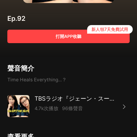
Ep.92
新人領7天免費試用
打開APP收聽
聲音簡介
Time Heals Everything...？
TBSラジオ『ジェーン・スーと堀井美香の「OVER THE SUN」』
4.7k次播放
96條聲音
查看更多