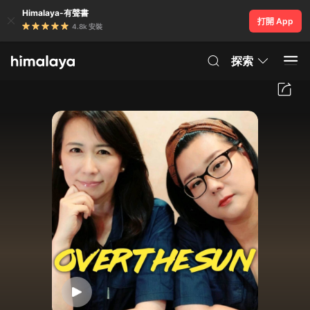
Himalaya-有聲書
打開 App
4.8k 安裝
探索