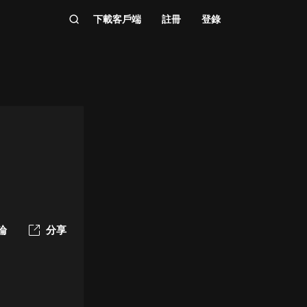
下載客戶端
註冊
登錄
論
分享