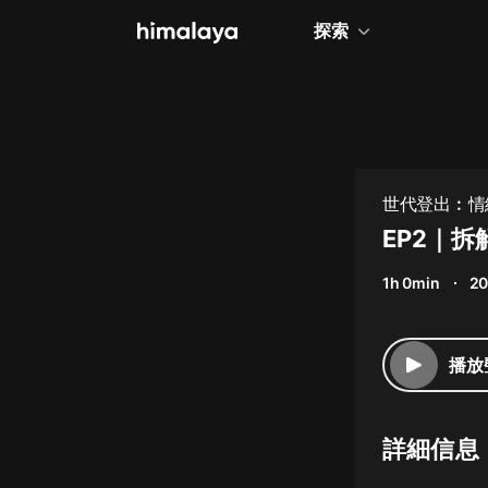
探索
全部
小說
個人成長
世代登出︰情
相聲評書
EP2｜
兒童
1h 0min
20
歷史
情感治愈
播放
健康養生
商業財經
詳細信息
廣播劇