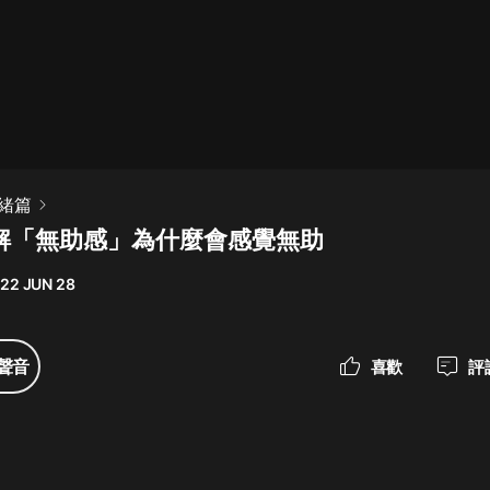
最佳女婿｜都市異能多人有聲劇｜一
種侃侃｜有聲小說
一種侃侃
米小圈上學記:一二三年級 | 暢銷出版
緒篇
物
拆解「無助感」為什麼會感覺無助
米小圈
22 JUN 28
破壞者聯盟篇1-4季·猴子警長科學探
案記|寶寶巴士
寶寶巴士
聲音
喜歡
評
大奉打更人丨頭陀淵領銜多人有聲
劇|暢聽全集|王鶴棣、田曦薇主演影
視劇原著|賣報小郎君
頭陀淵講故事
總有這樣的歌只想一個人聽