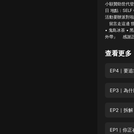
小額贊助世代登出 
懸疑
日 地點：SELF
活動要辦派對啦
科幻
⠀ 留言走這邊 世代
• 鬼島冰茶 •
好書精講
外帶』 ⠀ 感謝
外語
查看更多
耽美
認知思維
EP4｜要
人文
音樂
EP3｜為
粵語
EP2｜拆
頭條
娛樂
EP1｜你