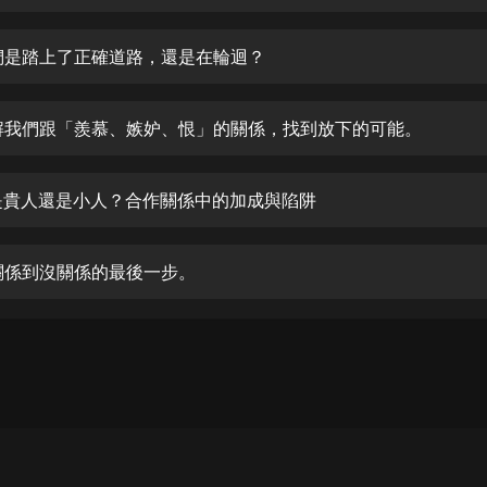
生命科學篇1-2·猴子警長科學探案記|
寶寶巴士科普
寶寶巴士
我們是踏上了正確道路，還是在輪迴？
【新民間劇場】我的老千江湖｜ 有聲
的紫襟｜ 魔幻千手
拆解我們跟「羨慕、嫉妒、恨」的關係，找到放下的可能。
有聲的紫襟
《夜色鋼琴曲》
他是貴人還是小人？合作關係中的加成與陷阱
夜色鋼琴曲趙海洋
太荒吞天訣丨熱血玄幻丨紫襟領銜有
有關係到沒關係的最後一步。
聲劇
有聲的紫襟
嫡女貴嫁 | 一刀蘇蘇團隊制作 | 古言
宮鬥重生爽文 多人有聲劇
一刀蘇蘇
中國大案紀實 | 每日一驚案！真實案
件恐怖刑偵尚文
大舌頭尚文