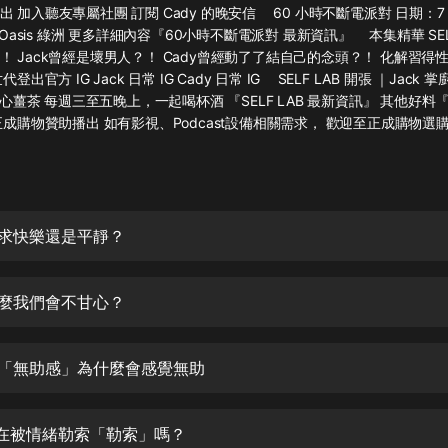
灰姑娘音樂
加入聽友專屬社團 訂閱 Cady 的晚安信 ⠀ 60 小時不斷電派對 日期：7 月 1
 Oasis 綠洲 更多詳細內容『60小時不斷電派對 最新資訊』 ⠀ 本集精華 SE
！ Jack曾經是壞男人？！ Cady曾經動了了結自己的念頭？！ 化解習得
郭德綱於謙相聲全集
登出官方 IG Jack 日常 IG Cady 日常 IG ⠀ SELF LAB 開張 ｜Jac
德雲社郭德綱相聲VIP
 黑心薑茶 每週三至五晚上，一起喝杯酒 『SELF LAB 最新資訊』 其他好
正成購物贊助播出 如有影視、Podcast設備相關需求， 歡迎至正成購物選
安全警長啦咘啦哆·假期篇|新篇章加
更|寶寶巴士故事
寶寶巴士
凡人修仙傳|楊洋主演影視原著|薑廣
濤配音多播版本
追求快樂還是平靜？
光合積木
什麼我們會不甘心？
摸金天師【第一季】（紫襟演播）
有聲的紫襟
解「無助感」為什麼會感覺無助
無敵六皇子|爆笑穿越|無敵流皇子|安
燃領銜有聲小說
安燃
正在被情緒勒索「勒索」嗎？