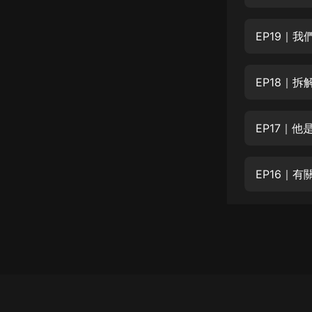
經典名著
人物傳記
EP19｜
電影
生活
EP18｜
英語
EP17｜
日語
課程
EP16｜
少兒教育
二次元
教育培訓
IT科技
汽車