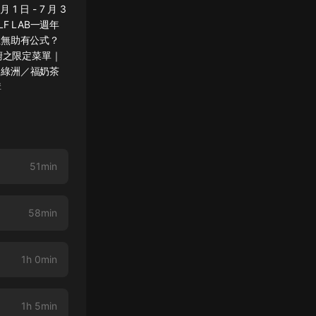
 日 - 7 月 3
LF LAB一週年
性無助有公式？
k 掌廚之限定菜單｜
料『綠洲／福奶茶
購
51min
58min
1h 0min
1h 5min