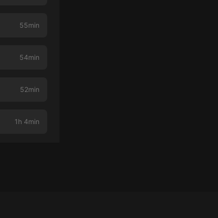
55min
54min
52min
1h 4min