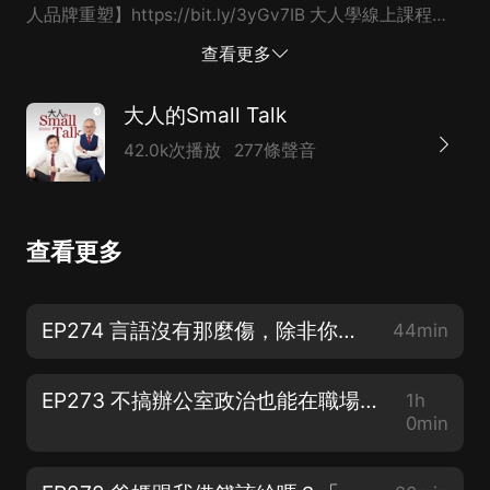
人品牌重塑】https://bit.ly/3yGv7IB 大人學線上課程
【V018用經營公司的思維經營你的人生】
查看更多
https://bit.ly/3nDJ0AX 什麼問題想問Joe跟Bryan嗎？提
問&合作信箱：podcast@ftpm.com.tw 如果你喜歡我們
大人的Small Talk
的節目，歡迎贊助我們：https://bit.ly/3kskVsZ 如果你
42.0k次播放
277條聲音
喜歡這集節目，歡迎到Apple Podcast給我們五星評價，
並留言給我們鼓勵！ FB｜
https://www.facebook.com/darencademy/ IG｜
查看更多
https://www.instagram.com/da.ren.cademy/ 大人學網
站｜https://www.darencademy.com/
EP274 言語沒有那麼傷，除非你相信它——關於深埋心中的那些「羞辱創傷」｜諮商心理師 週慕姿 專訪
44min
EP273 不搞辦公室政治也能在職場生存的方法｜管理顧問 張敏敏 專訪
1h
0min