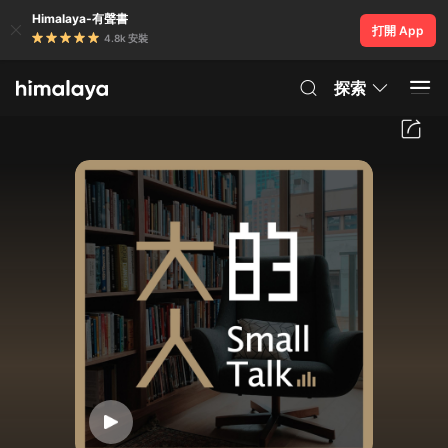
Himalaya-有聲書
打開 App
4.8k 安裝
探索