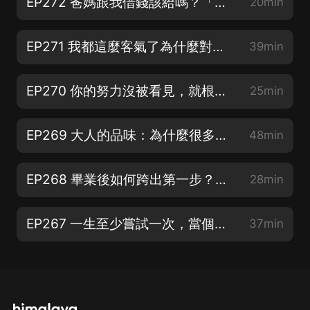
EP272 爸媽跟我借錢該給嗎？「孝順」不是無限付出，以關心破解親情困境
20min
EP271 我都這麼客氣了為什麼對方還是拒絕我？因為你高估了「和善」的價值，低估了「互惠」的重要！
39min
EP270 你的努力沒被看見，就根本沒有價值
25min
EP269 大人的品味：為什麼很多女生都愛精品包？它的魅力與價值該怎麼看？｜品牌視覺陳列師 Jackie 專訪
48min
EP268 畢業後如何跨出第一步？給焦慮新鮮人的求職建議
28min
EP267 一生至少嘗試一次，當個連自己都害怕的「狠人」吧！
37min