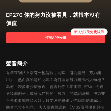
EP270 你的努力沒被看見，就根本沒有
價值
新人領7天免費試用
打開APP收聽
聲音簡介
近年來網路上常有一種論調，高唱「鬼島臺灣，努力無
用」，然而真的是如此嗎？為何埋頭努力無法出人頭地？
為何「錢多事少離家近」會害死你？本集節目中Joe將透
過幾個例子，破解我們對於「努力」的錯誤認知。努力並
不是傻傻地埋頭苦幹，只要改變思維，你就能脫穎而出，
機會也大不相同。 大人學實體課程 【A103履歷優化與個