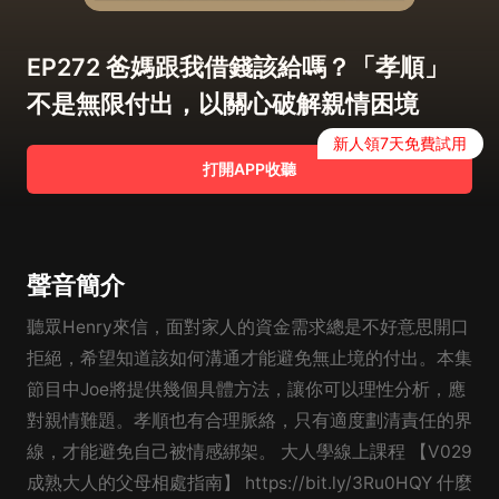
EP272 爸媽跟我借錢該給嗎？「孝順」
不是無限付出，以關心破解親情困境
新人領7天免費試用
打開APP收聽
聲音簡介
聽眾Henry來信，面對家人的資金需求總是不好意思開口
拒絕，希望知道該如何溝通才能避免無止境的付出。本集
節目中Joe將提供幾個具體方法，讓你可以理性分析，應
對親情難題。孝順也有合理脈絡，只有適度劃清責任的界
線，才能避免自己被情感綁架。 大人學線上課程 【V029
成熟大人的父母相處指南】 https://bit.ly/3Ru0HQY 什麼