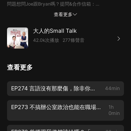
問題想問Joe跟Bryan嗎？提問&合作信箱：
podcast@ftpm.com.tw 如果你喜歡我們的節目，歡迎贊
查看更多
助我們：https://bit.ly/3kskVsZ 如果你喜歡這集節目，
歡迎到Apple Podcast給我們五星評價，並留言給我們鼓
大人的Small Talk
勵！ FB｜https://www.facebook.com/darencademy/
42.0k次播放
277條聲音
IG｜https://www.instagram.com/da.ren.cademy/ 大人
學網站｜https://www.darencademy.com/
查看更多
EP274 言語沒有那麼傷，除非你相信它——關於深埋心中的那些「羞辱創傷」｜諮商心理師 週慕姿 專訪
44min
EP273 不搞辦公室政治也能在職場生存的方法｜管理顧問 張敏敏 專訪
1h
0min