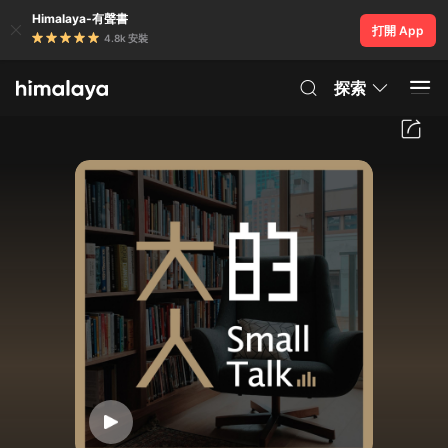
Himalaya-有聲書
打開 App
4.8k 安裝
探索