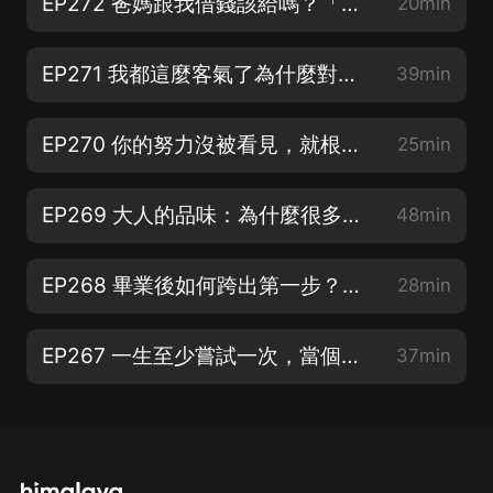
EP272 爸媽跟我借錢該給嗎？「孝順」不是無限付出，以關心破解親情困境
20min
EP271 我都這麼客氣了為什麼對方還是拒絕我？因為你高估了「和善」的價值，低估了「互惠」的重要！
39min
EP270 你的努力沒被看見，就根本沒有價值
25min
EP269 大人的品味：為什麼很多女生都愛精品包？它的魅力與價值該怎麼看？｜品牌視覺陳列師 Jackie 專訪
48min
EP268 畢業後如何跨出第一步？給焦慮新鮮人的求職建議
28min
EP267 一生至少嘗試一次，當個連自己都害怕的「狠人」吧！
37min