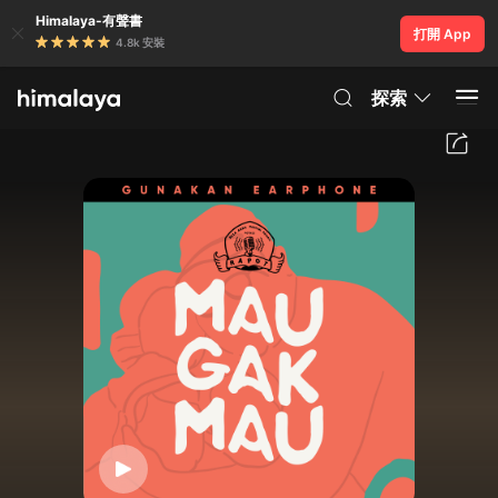
Himalaya-有聲書
打開 App
4.8k 安裝
探索