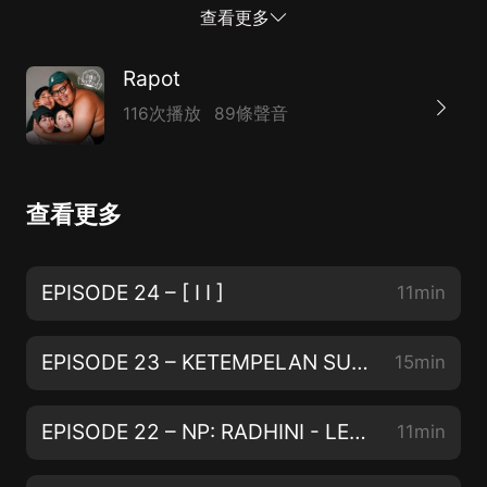
malah seru-seruan di Theme Park! Written for podcast
查看更多
by Nara Nugroho @narajawa --- Send in a voice
message: https://anchor.fm/bagirapot/message
Rapot
116次播放
89條聲音
查看更多
EPISODE 24 – [ I I ]
11min
EPISODE 23 – KETEMPELAN SUPERMAN
15min
EPISODE 22 – NP: RADHINI - LELAH (TOTAL VERSION)
11min