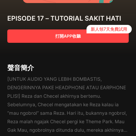
EPISODE 17 – TUTORIAL SAKIT HATI
新人領7天免費試用
打開APP收聽
聲音簡介
[UNTUK AUDIO YANG LEBIH BOMBASTIS,
DENGERINNYA PAKE HEADPHONE ATAU EARPHONE
PLIS!] Reza dan Checel akhirnya bertemu.
Sebelumnya, Checel mengatakan ke Reza kalau ia
“mau ngobrol” sama Reza. Hari itu, bukannya ngobrol,
Reza malah ngajak Checel pergi ke Theme Park. Mau
Gak Mau, ngobrolnya ditunda dulu, mereka akhirnya