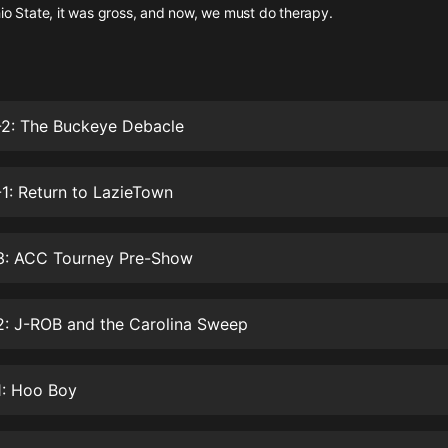
灰姑娘音樂
io State, it was gross, and now, we must do therapy.
郭德綱於謙相聲全集
德雲社郭德綱相聲VIP
-2: The Buckeye Debacle
安全警長啦咘啦哆·假期篇|新篇章加
更|寶寶巴士故事
寶寶巴士
1: Return to LazieTown
凡人修仙傳|楊洋主演影視原著|薑廣
濤配音多播版本
光合積木
3: ACC Tourney Pre-Show
摸金天師【第一季】（紫襟演播）
2: J-ROB and the Carolina Sweep
有聲的紫襟
無敵六皇子|爆笑穿越|無敵流皇子|安
1: Hoo Boy
燃領銜有聲小說
安燃