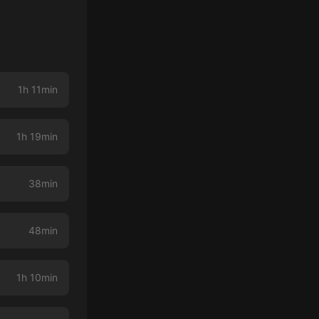
1h 11min
1h 19min
38min
48min
1h 10min