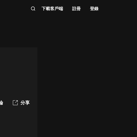
下載客戶端
註冊
登錄
論
分享