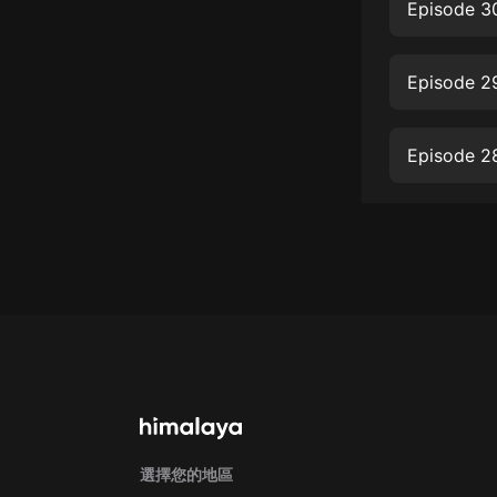
經典名著
Episode 30
人物傳記
Episode 2
電影
生活
Episode 28
英語
日語
課程
少兒教育
二次元
教育培訓
IT科技
汽車
選擇您的地區