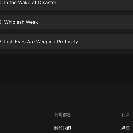
生命科學篇1-2·猴子警長科學探案記|
: In the Wake of Disaster
寶寶巴士科普
寶寶巴士
9: Whiplash Week
【新民間劇場】我的老千江湖｜ 有聲
的紫襟｜ 魔幻千手
有聲的紫襟
: Irish Eyes Are Weeping Profusely
《夜色鋼琴曲》
夜色鋼琴曲趙海洋
太荒吞天訣丨熱血玄幻丨紫襟領銜有
聲劇
有聲的紫襟
嫡女貴嫁 | 一刀蘇蘇團隊制作 | 古言
宮鬥重生爽文 多人有聲劇
一刀蘇蘇
公司信息
社區
中國大案紀實 | 每日一驚案！真實案
件恐怖刑偵尚文
關於我們
媒體
大舌頭尚文