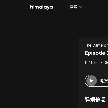
探索
全部
小說
個人成長
The Cameron
相聲評書
Episode 
兒童
1h 11min
2
歷史
情感治愈
播放
健康養生
商業財經
詳細信息
廣播劇