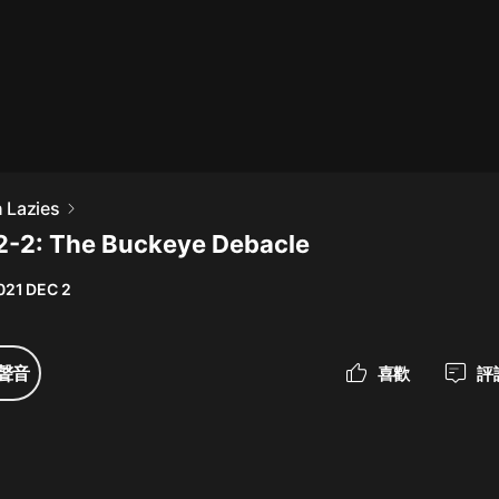
最佳女婿｜都市異能多人有聲劇｜一
種侃侃｜有聲小說
一種侃侃
米小圈上學記:一二三年級 | 暢銷出版
 Lazies
物
2-2: The Buckeye Debacle
米小圈
021 DEC 2
破壞者聯盟篇1-4季·猴子警長科學探
案記|寶寶巴士
寶寶巴士
聲音
喜歡
評
大奉打更人丨頭陀淵領銜多人有聲
劇|暢聽全集|王鶴棣、田曦薇主演影
視劇原著|賣報小郎君
頭陀淵講故事
總有這樣的歌只想一個人聽