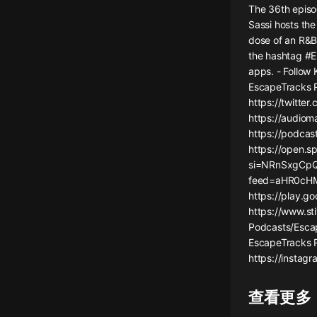
The 36th episo
懸疑
Sassi hosts th
dose of an R&B
科幻
the hashtag #E
apps. - Follow 
好書精講
EscapeTracks R
外語
https://twitte
https://audiom
耽美
https://podca
https://open.s
認知思維
si=NRnSxgCpQ
feed=aHR0cH
人文
https://play.
音樂
https://www.st
Podcasts/Escap
粵語
EscapeTracks R
https://instag
頭條
娛樂
查看更多