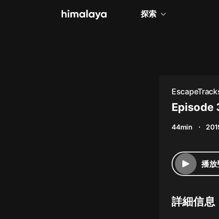
探索
全部
小說
個人成長
EscapeTrack
相聲評書
Episode 
兒童
44min
201
歷史
情感治愈
播放
健康養生
商業財經
詳細信息
廣播劇