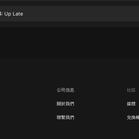
大秦：不裝了，你爹我是秦始皇丨爆
4: Up Late
笑穿越丨伍壹劇社多人劇|趙家繼承
人秦朝
伍壹劇社
詭秘之主 | 多人有聲劇丨同名動畫原
著 | 西幻克蘇魯 | 烏賊作品
8082Audio
重生1980：開局迎娶姐姐閨蜜丨頭
陀淵領銜丨重生八零丨精品多人有聲
劇
頭陀淵講故事
成何體統丨雙穿反套路爆笑爽文丨冷
公司信息
社區
月淺淺&倔強的小紅丨精品多人有聲
劇
o冷月淺淺o
關於我們
媒體
聯繫我們
兌換