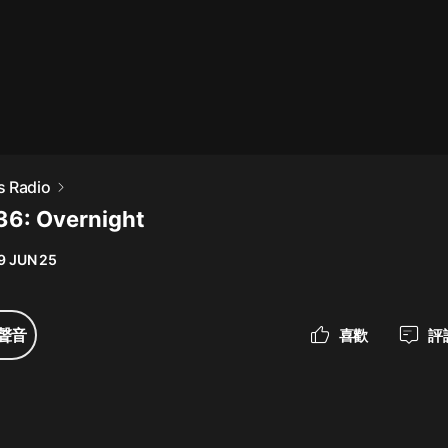
最佳女婿｜都市異能多人有聲劇｜一
種侃侃｜有聲小說
一種侃侃
米小圈上學記:一二三年級 | 暢銷出版
s Radio
物
36: Overnight
米小圈
9 JUN 25
破壞者聯盟篇1-4季·猴子警長科學探
案記|寶寶巴士
寶寶巴士
聲音
喜歡
評
大奉打更人丨頭陀淵領銜多人有聲
劇|暢聽全集|王鶴棣、田曦薇主演影
視劇原著|賣報小郎君
頭陀淵講故事
總有這樣的歌只想一個人聽