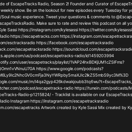
灰姑娘音樂
de of EscapeTracks Radio, Season 2! Founder and Curator of EscapeTr
e weekly show. Be on the lookout for new episodes every Tuesday for y
/Soul music experience. Tweet your questions & comments to @Escap
郭德綱於謙相聲全集
scapeTracksRadio. Make sure to rate and review this podcast on all yo
德雲社郭德綱相聲VIP
Kyle Sassi https://instagram.com/kylesassi https://twitter.com/kylesassi
adio https://escapetracks.com https://instagram.com/escapetracksra
安全警長啦咘啦哆·假期篇|新篇章加
r.com/esctracksradio https://facebook.com/escapetracksradio
更|寶寶巴士故事
ack.com/escapetracksradio https://soundcloud.com/escapetracksradi
寶寶巴士
sts.apple.com/us/podcast/escapetracks-radio/id1459203994
potify.com/user/escapetracks/playlist/1VAP24hxBDKjUM1cZSlFms?
凡人修仙傳|楊洋主演影視原著|薑廣
濤配音多播版本
Omn1vVNnuU7GA https://www.google.com/podcasts?
光合積木
M6Ly9lc2NhcGV0cmFja3NyYWRpby5maXJlc2lkZS5mbS9yc3M%3D
google.com/music/m/I4qa2gyp426kdwakjoubb3tq6wu?t=EscapeTracks
itcher.com/podcast/escapetracks-radio https://tunein.com/podcasts/M
摸金天師【第一季】（紫襟演播）
eTracks-Radio-p1215824/ - Tracklist is available on our EscapeTracks
有聲的紫襟
adio Instagram https://instagram.com/escapetracksradio
ram.com/escapetracks Artwork created by Kyle Sassi Mix created by Ky
無敵六皇子|爆笑穿越|無敵流皇子|安
燃領銜有聲小說
安燃