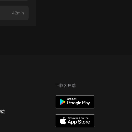
42min
下載客戶端
權益