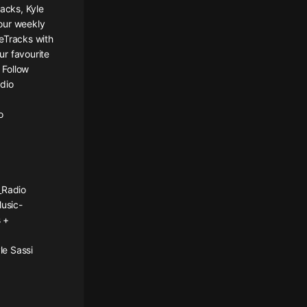
acks, Kyle
our weekly
eTracks with
ur favourite
 Follow
dio
o
_Radio
usic-
 +
le Sassi