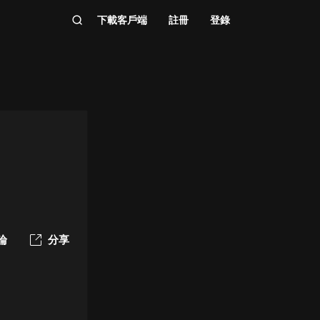
下載客戶端
註冊
登錄
論
分享