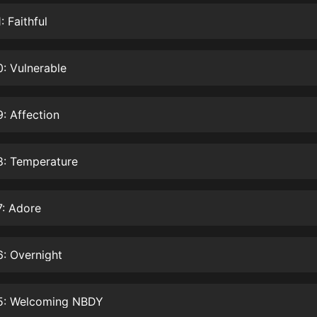
生命科學篇1-2·猴子警長科學探案記|
寶寶巴士科普
: Faithful
寶寶巴士
【新民間劇場】我的老千江湖｜ 有聲
: Vulnerable
的紫襟｜ 魔幻千手
有聲的紫襟
: Affection
《夜色鋼琴曲》
夜色鋼琴曲趙海洋
8: Temperature
太荒吞天訣丨熱血玄幻丨紫襟領銜有
聲劇
有聲的紫襟
7: Adore
嫡女貴嫁 | 一刀蘇蘇團隊制作 | 古言
宮鬥重生爽文 多人有聲劇
: Overnight
一刀蘇蘇
中國大案紀實 | 每日一驚案！真實案
件恐怖刑偵尚文
5: Welcoming NBDY
大舌頭尚文