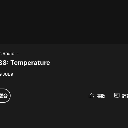
最佳女婿｜都市異能多人有聲劇｜一
種侃侃｜有聲小說
一種侃侃
米小圈上學記:一二三年級 | 暢銷出版
s Radio
物
38: Temperature
米小圈
9 JUL 9
破壞者聯盟篇1-4季·猴子警長科學探
案記|寶寶巴士
寶寶巴士
聲音
喜歡
評
大奉打更人丨頭陀淵領銜多人有聲
劇|暢聽全集|王鶴棣、田曦薇主演影
視劇原著|賣報小郎君
頭陀淵講故事
總有這樣的歌只想一個人聽