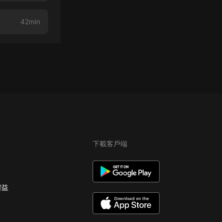
42min
下載客戶端
權益