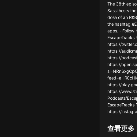
The 38th episo
懸疑
Sassi hosts th
dose of an R&B
科幻
the hashtag #E
apps. - Follow 
好書精講
EscapeTracks R
外語
https://twitte
https://audiom
耽美
https://podca
https://open.s
認知思維
si=NRnSxgCpQ
feed=aHR0cH
人文
https://play.
音樂
https://www.st
Podcasts/Escap
粵語
EscapeTracks R
https://instag
頭條
娛樂
查看更多