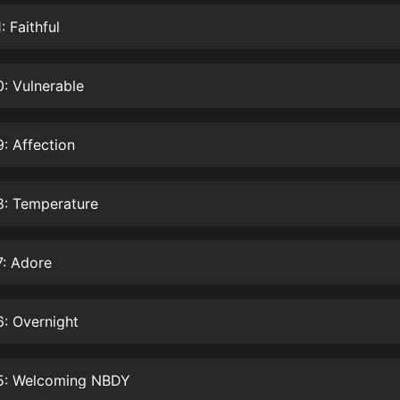
生命科學篇1-2·猴子警長科學探案記|
寶寶巴士科普
: Faithful
寶寶巴士
【新民間劇場】我的老千江湖｜ 有聲
: Vulnerable
的紫襟｜ 魔幻千手
有聲的紫襟
: Affection
《夜色鋼琴曲》
夜色鋼琴曲趙海洋
8: Temperature
太荒吞天訣丨熱血玄幻丨紫襟領銜有
聲劇
有聲的紫襟
7: Adore
嫡女貴嫁 | 一刀蘇蘇團隊制作 | 古言
宮鬥重生爽文 多人有聲劇
: Overnight
一刀蘇蘇
中國大案紀實 | 每日一驚案！真實案
件恐怖刑偵尚文
5: Welcoming NBDY
大舌頭尚文