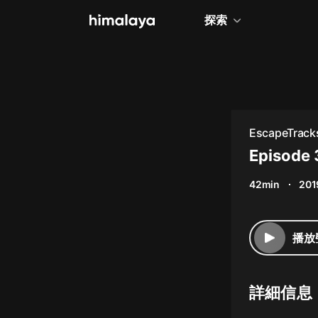
探索
全部
小說
個人成長
EscapeTrack
相聲評書
Episode 
兒童
42min
201
歷史
情感治愈
播放
健康養生
商業財經
詳細信息
廣播劇