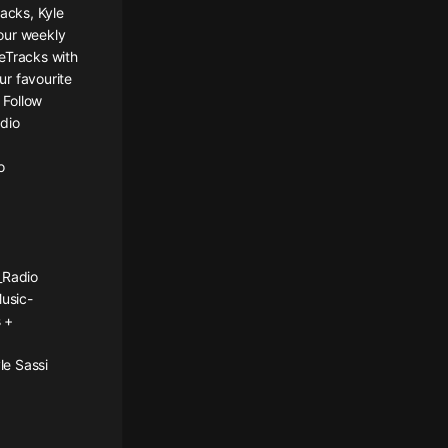
acks, Kyle
our weekly
eTracks with
ur favourite
 Follow
dio
o
_Radio
usic-
 +
le Sassi