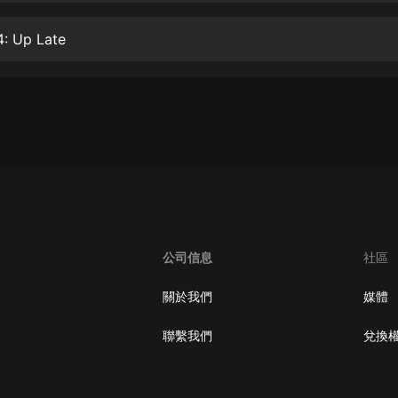
大秦：不裝了，你爹我是秦始皇丨爆
4: Up Late
笑穿越丨伍壹劇社多人劇|趙家繼承
人秦朝
伍壹劇社
詭秘之主 | 多人有聲劇丨同名動畫原
著 | 西幻克蘇魯 | 烏賊作品
8082Audio
重生1980：開局迎娶姐姐閨蜜丨頭
陀淵領銜丨重生八零丨精品多人有聲
劇
頭陀淵講故事
成何體統丨雙穿反套路爆笑爽文丨冷
公司信息
社區
月淺淺&倔強的小紅丨精品多人有聲
劇
o冷月淺淺o
關於我們
媒體
聯繫我們
兌換