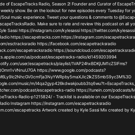
灰姑娘音樂
de of EscapeTracks Radio, Season 2! Founder and Curator of EscapeTr
e weekly show. Be on the lookout for new episodes every Tuesday for y
/Soul music experience. Tweet your questions & comments to @Escap
郭德綱於謙相聲全集
scapeTracksRadio. Make sure to rate and review this podcast on all yo
德雲社郭德綱相聲VIP
Kyle Sassi https://instagram.com/kylesassi https://twitter.com/kylesassi
adio https://escapetracks.com https://instagram.com/escapetracksra
安全警長啦咘啦哆·假期篇|新篇章加
r.com/esctracksradio https://facebook.com/escapetracksradio
更|寶寶巴士故事
ack.com/escapetracksradio https://soundcloud.com/escapetracksradi
寶寶巴士
sts.apple.com/us/podcast/escapetracks-radio/id1459203994
potify.com/user/escapetracks/playlist/1VAP24hxBDKjUM1cZSlFms?
凡人修仙傳|楊洋主演影視原著|薑廣
濤配音多播版本
Omn1vVNnuU7GA https://www.google.com/podcasts?
光合積木
M6Ly9lc2NhcGV0cmFja3NyYWRpby5maXJlc2lkZS5mbS9yc3M%3D
google.com/music/m/I4qa2gyp426kdwakjoubb3tq6wu?t=EscapeTracks
itcher.com/podcast/escapetracks-radio https://tunein.com/podcasts/M
摸金天師【第一季】（紫襟演播）
eTracks-Radio-p1215824/ - Tracklist is available on our EscapeTracks
有聲的紫襟
adio Instagram https://instagram.com/escapetracksradio
ram.com/escapetracks Artwork created by Kyle Sassi Mix created by Ky
無敵六皇子|爆笑穿越|無敵流皇子|安
燃領銜有聲小說
安燃