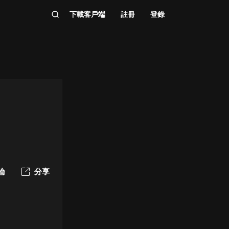
下載客戶端
註冊
登錄
論
分享