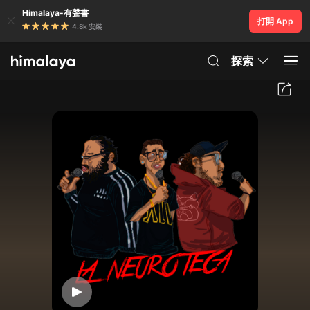
Himalaya-有聲書
打開 App
4.8k 安裝
探索