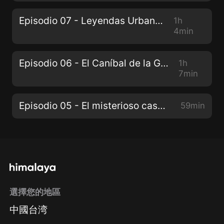
Episodio 07 - Leyendas Urbanas
1h
4min
Episodio 06 - El Caníbal de la Guerrero
1h
7min
Episodio 05 - El misterioso caso de ARMIN MEIWES
59min
選擇您的地區
中國台湾