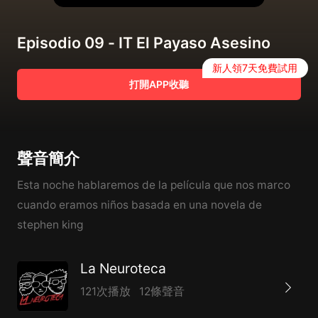
Episodio 09 - IT El Payaso Asesino
新人領7天免費試用
打開APP收聽
聲音簡介
Esta noche hablaremos de la película que nos marco
cuando eramos niños basada en una novela de
stephen king
La Neuroteca
121次播放
12條聲音