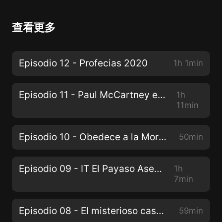
查看更多
Episodio 12 - Profecias 2020
1h 1min
Episodio 11 - Paul McCartney esta muerto
1h
11min
Episodio 10 - Obedece a la Morsa Historia Real
50min
Episodio 09 - IT El Payaso Asesino
1h
7min
Episodio 08 - El misterioso caso de ANDRE RAND
59min