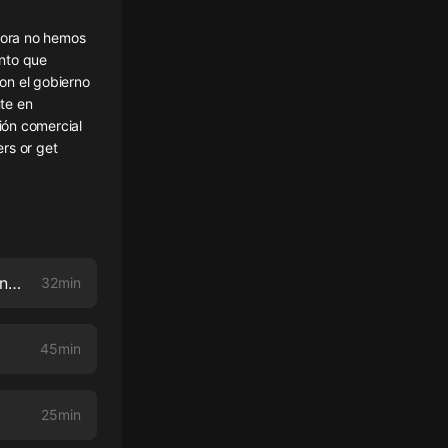
hora no hemos
ento que
on el gobierno
te en
ión comercial
ers or get
Ep 4. Egresado de Academlo ahora trabaja como programador Python - Nicolas Rondon
32min
45min
25min