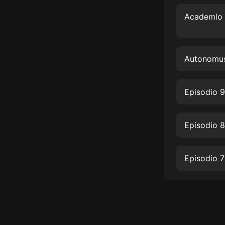
經典名著
人物傳記
電影
生活
Autonomus
英語
Episodio 
日語
課程
Episodio 8
少兒教育
二次元
教育培訓
IT科技
汽車