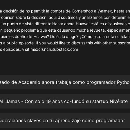
灰姑娘音樂
 decisión de no permitir la compra de Cornershop a Walmex, hasta a
opinión sobre la decisión, aquí discutimos y analizamos con detenimi
郭德綱於謙相聲全集
 un punto de vista diferente.Hasta ahora Huawei está en discusiones c
德雲社郭德綱相聲VIP
un pequeño problema que esta causando mucha revuelta, especialmen
uién es dueño de Huawei? Quién lo dirige? ¿Cómo esto afecta su relac
安全警長啦咘啦哆·假期篇|新篇章加
s a public episode. If you would like to discuss this with other subscrib
更|寶寶巴士故事
s episodes, visit mexcrunch.substack.com
寶寶巴士
凡人修仙傳|楊洋主演影視原著|薑廣
濤配音多播版本
光合積木
摸金天師【第一季】（紫襟演播）
有聲的紫襟
el Llamas - Con solo 19 años co-fundó su startup Nivélate
無敵六皇子|爆笑穿越|無敵流皇子|安
燃領銜有聲小說
安燃
sideraciones claves en tu aprendizaje como programador