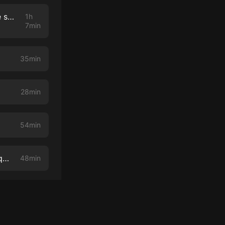
Academlo ahora tiene un Podcast: MexCrunch - Platicamos acerca de startups en LatAm, tecnología, y programación
1h
7min
35min
28min
54min
Episodio 7 - Decisión COFECE y ¿A quién le pertenece Huawei? ¿Porqué importa?
48min