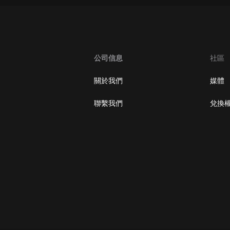
大秦：不裝了，你爹我是秦始皇丨爆
笑穿越丨伍壹劇社多人劇|趙家繼承
人秦朝
伍壹劇社
公司信息
社區
詭秘之主 | 多人有聲劇丨同名動畫原
著 | 西幻克蘇魯 | 烏賊作品
8082Audio
關於我們
媒體
重生1980：開局迎娶姐姐閨蜜丨頭
聯繫我們
兌換
陀淵領銜丨重生八零丨精品多人有聲
劇
頭陀淵講故事
成何體統丨雙穿反套路爆笑爽文丨冷
月淺淺&倔強的小紅丨精品多人有聲
劇
o冷月淺淺o