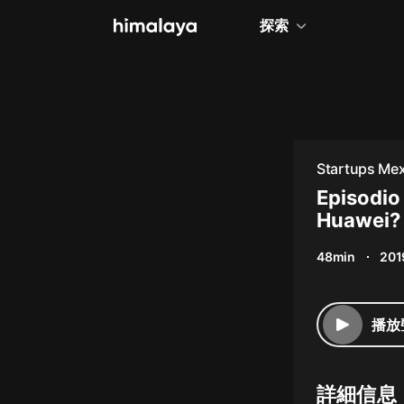
探索
全部
小說
個人成長
Startups Mex
相聲評書
Episodio
Huawei? 
兒童
48min
201
歷史
情感治愈
播放
健康養生
商業財經
詳細信息
廣播劇