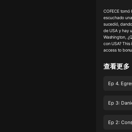
懸疑
COFECE tomó la
escuchado una 
科幻
sucedió, dando
de USA y hay 
好書精講
Washington, ¿Q
外語
con USA? This i
access to bonu
耽美
認知思維
查看更多
人文
音樂
粵語
Ep 3: Dani
頭條
娛樂
Ep 2: Con