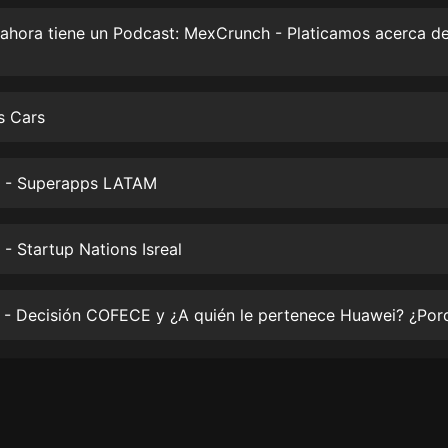
生命科學篇1-2·猴子警長科學探案記|
寶寶巴士科普
寶寶巴士
【新民間劇場】我的老千江湖｜ 有聲
的紫襟｜ 魔幻千手
 Cars
有聲的紫襟
《夜色鋼琴曲》
9 - Superapps LATAM
夜色鋼琴曲趙海洋
太荒吞天訣丨熱血玄幻丨紫襟領銜有
 - Startup Nations Isreal
聲劇
有聲的紫襟
嫡女貴嫁 | 一刀蘇蘇團隊制作 | 古言
宮鬥重生爽文 多人有聲劇
一刀蘇蘇
中國大案紀實 | 每日一驚案！真實案
件恐怖刑偵尚文
大舌頭尚文