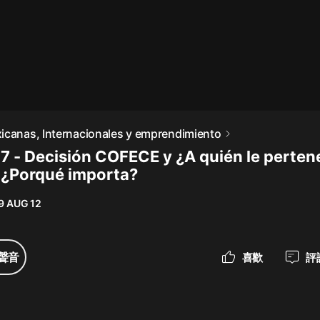
最佳女婿｜都市異能多人有聲劇｜一
種侃侃｜有聲小說
一種侃侃
米小圈上學記:一二三年級 | 暢銷出版
icanas, Internacionales y emprendimiento
物
 7 - Decisión COFECE y ¿A quién le perten
米小圈
¿Porqué importa?
破壞者聯盟篇1-4季·猴子警長科學探
案記|寶寶巴士
9 AUG 12
寶寶巴士
大奉打更人丨頭陀淵領銜多人有聲
聲音
喜歡
評
劇|暢聽全集|王鶴棣、田曦薇主演影
視劇原著|賣報小郎君
頭陀淵講故事
總有這樣的歌只想一個人聽