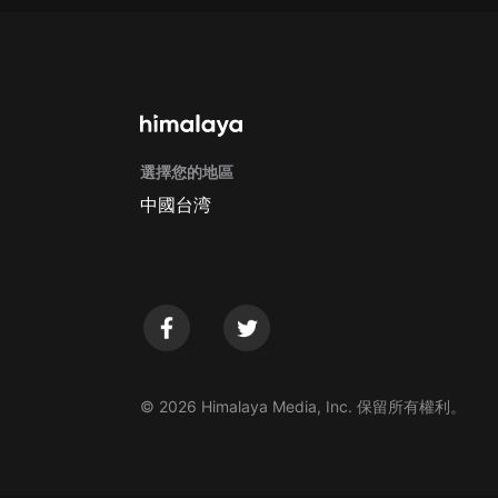
戲曲
旅遊
免費專區
暢銷書
選擇您的地區
其他
中國台湾
© 2026 Himalaya Media, Inc. 保留所有權利。