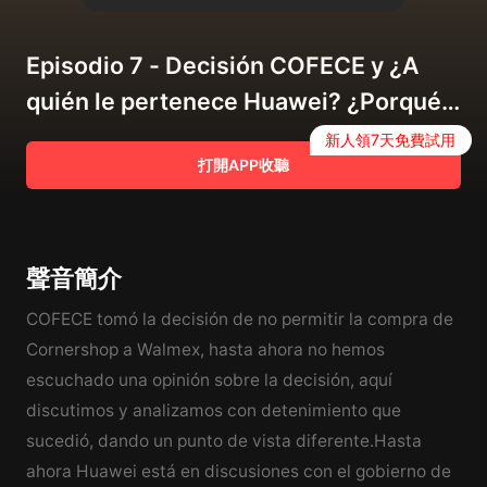
Episodio 7 - Decisión COFECE y ¿A
quién le pertenece Huawei? ¿Porqué
importa?
新人領7天免費試用
打開APP收聽
聲音簡介
COFECE tomó la decisión de no permitir la compra de
Cornershop a Walmex, hasta ahora no hemos
escuchado una opinión sobre la decisión, aquí
discutimos y analizamos con detenimiento que
sucedió, dando un punto de vista diferente.Hasta
ahora Huawei está en discusiones con el gobierno de