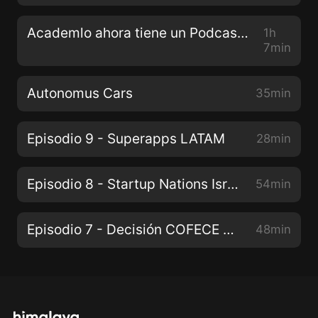
Academlo ahora tiene un Podcast: MexCrunch - Platicamos acerca de startups en LatAm, tecnología, y programación
1h
7min
Autonomus Cars
35min
Episodio 9 - Superapps LATAM
28min
Episodio 8 - Startup Nations Isreal
54min
Episodio 7 - Decisión COFECE y ¿A quién le pertenece Huawei? ¿Porqué importa?
48min