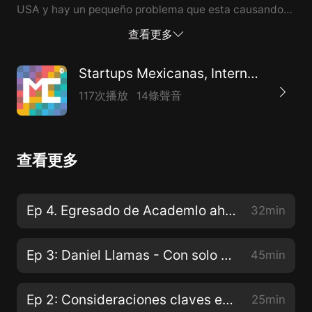
USA y hay un pequeño problema que esta causando
mucha revuelta, especialmente en Washington,
查看更多
¿Quién es dueño de Huawei? Quién lo dirige? ¿Cómo
esto afecta su relación comercial con USA? This is a
Startups Mexicanas, Internacionales y emprendimiento
public episode. If you would like to discuss this with
117次播放
14條聲音
other subscribers or get access to bonus episodes,
visit mexcrunch.substack.com
查看更多
Ep 4. Egresado de Academlo ahora trabaja como programador Python - Nicolas Rondon
32min
Ep 3: Daniel Llamas - Con solo 19 años co-fundó su startup Nivélate
45min
Ep 2: Consideraciones claves en tu aprendizaje como programador
25min