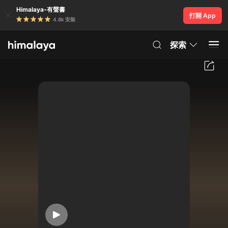
Himalaya-有聲書
打開 App
4.8k 安裝
探索