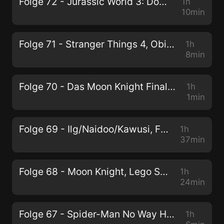
Folge 72 - Jurassic World 3: Dominion, Start in The Boys S3 + die dritte Folge Obi Wan
1h
10min
Folge 71 - Stranger Things 4, Obi-Wan, Jackass Forever + 4.5, Chip & Chap
1h
8min
Folge 70 - Das Moon Knight Finale, Dr. Strange 2, The Dropout, Trek to Yomi & Stanley Parable
1h
1min
Folge 69 - Ilg/Naidoo/Kawusi, Fresh, Atlanta, Winning Time & Better Call Saul
1h
37min
Folge 68 - Moon Knight, Lego Star Wars, Dumbledores Geheimnisse und das finale Urteil zu Elden Ring
1h
24min
Folge 67 - Spider-Man No Way Home, Kirby and the forgotten Land, Tunic, Halo - The Series & Turning Red
1h