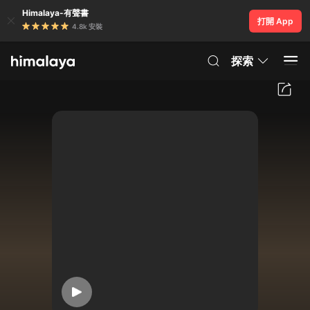
Himalaya-有聲書
打開 App
4.8k 安裝
探索