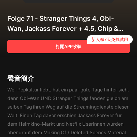
Folge 71 - Stranger Things 4, Obi-
Wan, Jackass Forever + 4.5, Chip &
Chap
新人領7天免費試用
打開APP收聽
聲音簡介
Wer Popkultur liebt, hat ein paar gute Tage hinter sich,
denn Obi-Wan UND Stranger Things fanden gleich am
selben Tag ihren Weg auf die Streamingdienste dieser
Welt. Einen Tag davor erschien Jackass Forever für
dem Heimkino-Markt und Netflix UserInnen wurden
obendrauf dem Making Of / Deleted Scenes Material