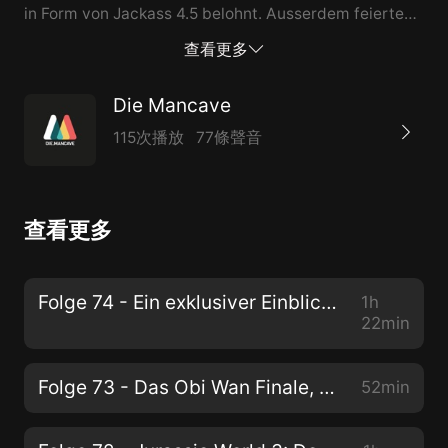
in Form von Jackass 4.5 belohnt. Ausserdem feierten
die Streifenhörnchen Chip & Chap ihr Comeback in
查看更多
Form eines Roger Rabbit ähnliches Abenteuers auf
Disney+. Achso, und Kao the Kangaroo ist auch
Die Mancave
zurück. Sehr viel Stoff, der besprochen werden muss!
115次播放
77條聲音
Also rein da. ///MEIN SHOP/// Ein kleiner liebevoller
Onlinestore für Toys, Sammelbares und Klamotten
www.nerdyterdygang.de ///DIE MANCAVE
查看更多
SUPPORTEN AUF PATREON/// Support und dafür
noch was bekommen? Nehmen wir. Erhalte
Sonderformate, Early Access zu neuen Folgen,
Folge 74 - Ein exklusiver Einblick in den Avengers Campus im Disneyland Paris
1h
Zugang zum Discord, etc. auf
22min
patreon.com/DieMancave
Folge 73 - Das Obi Wan Finale, Hustle, Lightyear, Shredders Revenge, Blade Runner Enhanced & Massive Talent
52min