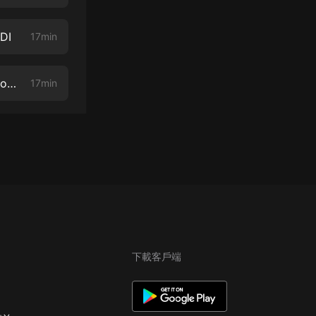
DI
17min
LA ESPAÑOLA nos describe a SU HOMBRE PERFECTO | ¿Podría ser yo? | Leena Sofia
17min
下載客戶端