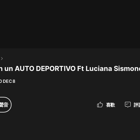
最佳女婿｜都市異能多人有聲劇｜一
種侃侃｜有聲小說
一種侃侃
米小圈上學記:一二三年級 | 暢銷出版
物
n un AUTO DEPORTIVO Ft Luciana Sismon
米小圈
0 DEC 8
破壞者聯盟篇1-4季·猴子警長科學探
案記|寶寶巴士
寶寶巴士
聲音
喜歡
評
大奉打更人丨頭陀淵領銜多人有聲
劇|暢聽全集|王鶴棣、田曦薇主演影
視劇原著|賣報小郎君
頭陀淵講故事
總有這樣的歌只想一個人聽