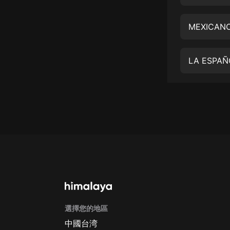
經典名著
人物傳記
MEXICANO
電影
生活
英語
日語
課程
少兒教育
二次元
教育培訓
IT科技
選擇您的地區
汽車
中國台湾