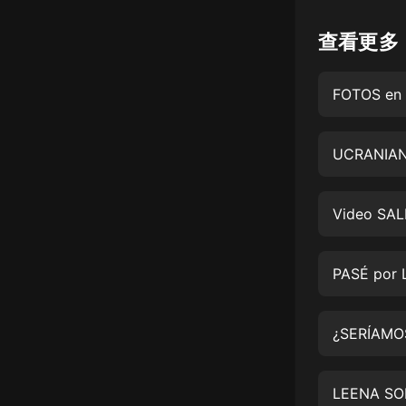
懸疑
查看更多
科幻
FOTOS en 
好書精講
外語
UCRANIAN
耽美
認知思維
Video SAL
人文
音樂
PASÉ por 
粵語
頭條
娛樂
LEENA SO