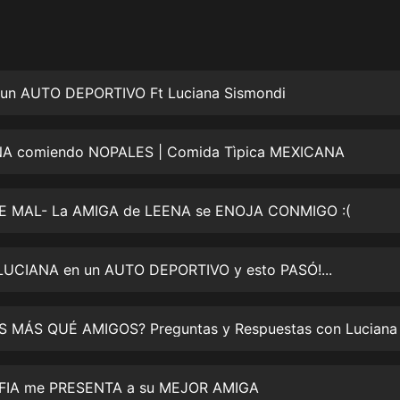
灰姑娘音樂
郭德綱於謙相聲全集
德雲社郭德綱相聲VIP
un AUTO DEPORTIVO Ft Luciana Sismondi
安全警長啦咘啦哆·假期篇|新篇章加
更|寶寶巴士故事
A comiendo NOPALES | Comida Tìpica MEXICANA
寶寶巴士
凡人修仙傳|楊洋主演影視原著|薑廣
濤配音多播版本
E MAL- La AMIGA de LEENA se ENOJA CONMIGO :(
光合積木
LUCIANA en un AUTO DEPORTIVO y esto PASÓ!...
摸金天師【第一季】（紫襟演播）
有聲的紫襟
無敵六皇子|爆笑穿越|無敵流皇子|安
燃領銜有聲小說
安燃
FIA me PRESENTA a su MEJOR AMIGA