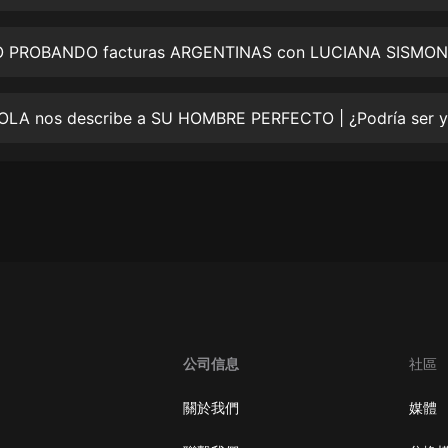
生命科學篇1-2·猴子警長科學探案記|
寶寶巴士科普
寶寶巴士
 PROBANDO facturas ARGENTINAS con LUCIANA SISMON
【新民間劇場】我的老千江湖｜ 有聲
的紫襟｜ 魔幻千手
有聲的紫襟
《夜色鋼琴曲》
夜色鋼琴曲趙海洋
太荒吞天訣丨熱血玄幻丨紫襟領銜有
聲劇
有聲的紫襟
嫡女貴嫁 | 一刀蘇蘇團隊制作 | 古言
宮鬥重生爽文 多人有聲劇
公司信息
社區
一刀蘇蘇
中國大案紀實 | 每日一驚案！真實案
關於我們
媒體
件恐怖刑偵尚文
大舌頭尚文