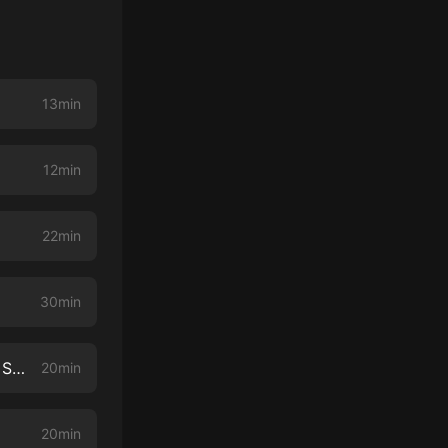
13min
12min
22min
30min
¿SERÍAMOS MÁS QUÉ AMIGOS? Preguntas y Respuestas con Luciana Sismondi
20min
20min