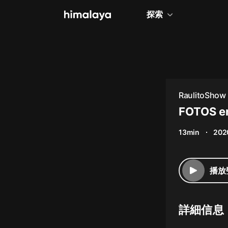
探索
全部
小說
個人成長
RaulitoShow
相聲評書
FOTOS e
兒童
13min
202
歷史
情感治愈
播放
健康養生
商業財經
詳細信息
廣播劇