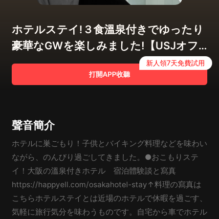
ホテルステイ!３食溫泉付きでゆったり
豪華なGWを楽しみました!【USJオフ
ィシャルホテル リーベルホテル】大
新人領7天免費試用
打開APP收聽
阪
聲音簡介
ホテルに巣ごもり！子供とバイキング料理などを味わい
ながら、のんびり過ごしてきました。●おこもりステ
イ！大阪の溫泉付きホテル 宿泊體験談と寫真
https://happyell.com/osakahotel-stay↑料理の寫真は
こちらホテルステイとは近場のホテルで休暇を過ごす、
気軽に旅行気分を味わうものです。自宅から車でホテル