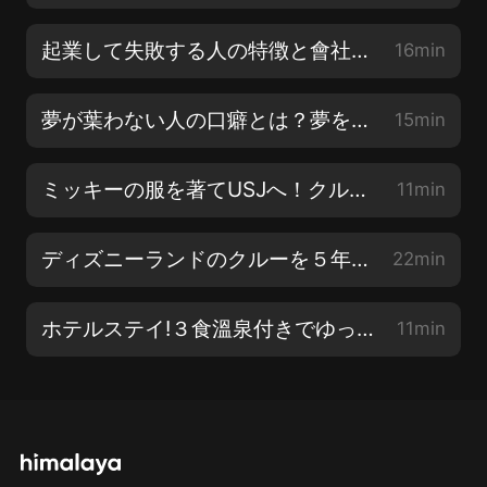
起業して失敗する人の特徴と會社経営で大切なこと！夢に向かってチャレンジ♪
16min
夢が葉わない人の口癖とは？夢を葉える方法！將來の夢を見つける方法！【ディズニー 夢が葉う場所】
15min
ミッキーの服を著てUSJへ！クルーに●●って突っ込まれた！パークの魅力をディズニーと比較
11min
ディズニーランドのクルーを５年間！アメリカのディズニーストアでも働いた話とディズニー初心者オススメの回り方【ディズニー博士】加賀屋 克美さん
22min
ホテルステイ!３食溫泉付きでゆったり豪華なGWを楽しみました!【USJオフィシャルホテル リーベルホテル】大阪
11min