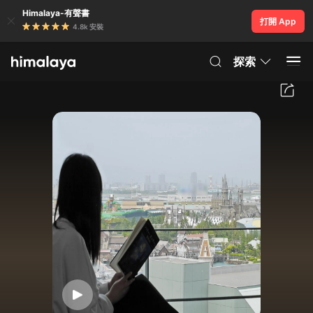
Himalaya-有聲書
打開 App
4.8k 安裝
探索