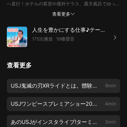
へ直行！ホテルの客室や屋外テラス、露天風呂でゆった
り過ごしたリーベルホテルのレポートをお聞きください
查看更多
【PR】提供：リーベルホテル アット ユニバーサル
スタジオジャパン●USJなどテーマパークの寫真・動畫
人生を豊かにする仕事♪テーマパークでわくわくラジオ☆無料で遊園地気分【themepark-news】
は ハピエルhttps://happyell.com/■himalaya おすす
175次播放
19條聲音
め番組 ♪月6回USJに行く編集長が好きなアトラクシ
ョンとはhttps://www.himalaya.com/episode/usj-
134382705 ♪USJスーパーニンテンドーワールドの體
查看更多
験談https://www.himalaya.com/episode/usj-5-jr-
135217334
USJ鬼滅の刃XRライドとは。體験レポ・感想をお話します
6min
USJワンピースプレミアショー2021體験談♪ワノ國食堂 ・サンジのレストラン。グッズを紹介
4min
あのUSJがインスタライブ!ターミネーターの綾小路麗華が生オンライン配信
3min