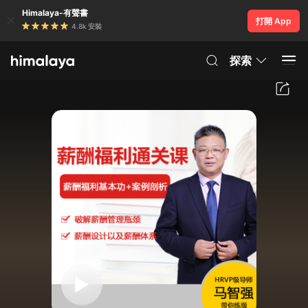
Himalaya-有聲書
打開 App
4.8k 安裝
探索