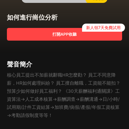
如何進行崗位分析
新人領7天免費試用
打開APP收聽
聲音簡介
核心員工提出不加薪就辭職HR怎麼勸？ 員工不同意降
薪，HR如何處理糾紛？ 員工擅自離職，工資能不能扣？
預算少如何做好員工福利？ 《30天薪酬福利通關課》工
資算法→人工成本核算→薪酬調查→薪酬溝通→日/小時/
試用期/計件工資結算→加班費/病假/產假/年假工資核算
→考勤請假制度等等！