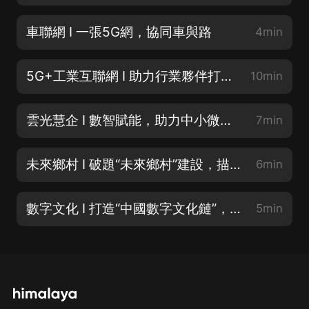
車聯網 I 一張5G網，協同車與路
4min
5G+工業互聯網 I 助力行業夥伴打造全球“燈塔工廠”
10min
雲光慧企 I 數智賦能，助力中小微企業紓困解難
7min
未來鄉村 I 破題“未來鄉村”建設，描繪共同富裕新圖景
6min
數字文化 I 打造“中國數字文化鏈”， 讓收藏變簡單，文化活起來
5min