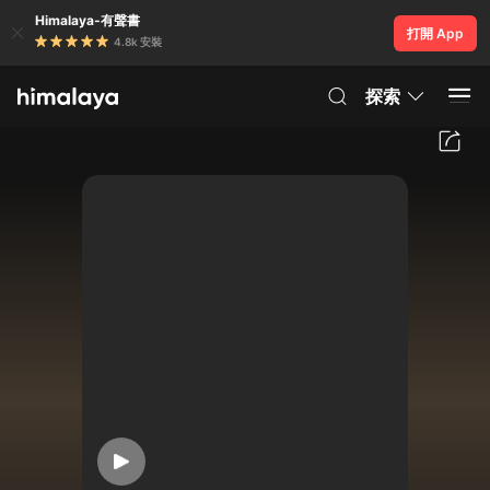
Himalaya-有聲書
打開 App
4.8k 安裝
探索