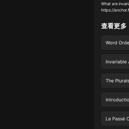
What are invari
懸疑
https://ancho
科幻
查看更多
好書精講
外語
Word Order
耽美
Invariable
認知思維
人文
The Plural
音樂
粵語
Introducti
頭條
娛樂
Le Passé 