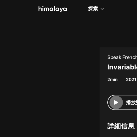
探索
全部
小說
個人成長
Speak French
相聲評書
Invariabl
兒童
2min
2021
歷史
情感治愈
播放
健康養生
商業財經
詳細信息
廣播劇