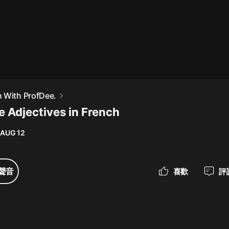
最佳女婿｜都市異能多人有聲劇｜一
種侃侃｜有聲小說
一種侃侃
米小圈上學記:一二三年級 | 暢銷出版
 With ProfDee.
物
e Adjectives in French
米小圈
 AUG 12
破壞者聯盟篇1-4季·猴子警長科學探
案記|寶寶巴士
寶寶巴士
聲音
喜歡
評
大奉打更人丨頭陀淵領銜多人有聲
劇|暢聽全集|王鶴棣、田曦薇主演影
視劇原著|賣報小郎君
頭陀淵講故事
總有這樣的歌只想一個人聽