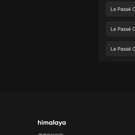
經典名著
Le Passé 
人物傳記
電影
Le Passé 
生活
英語
Le Passé
日語
課程
少兒教育
二次元
教育培訓
IT科技
汽車