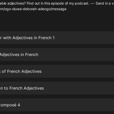
灰姑娘音樂
able adjectives? Find out in this episode of my podcast. --- Send in a
r.fm/ogo-oluwa-deborah-adeogo/message
郭德綱於謙相聲全集
德雲社郭德綱相聲VIP
安全警長啦咘啦哆·假期篇|新篇章加
 with Adjectives in French 1
更|寶寶巴士故事
寶寶巴士
 Adjectives in French
凡人修仙傳|楊洋主演影視原著|薑廣
濤配音多播版本
光合積木
s of French Adjectives
摸金天師【第一季】（紫襟演播）
有聲的紫襟
on to French Adjectives
無敵六皇子|爆笑穿越|無敵流皇子|安
燃領銜有聲小說
Composé 4
安燃