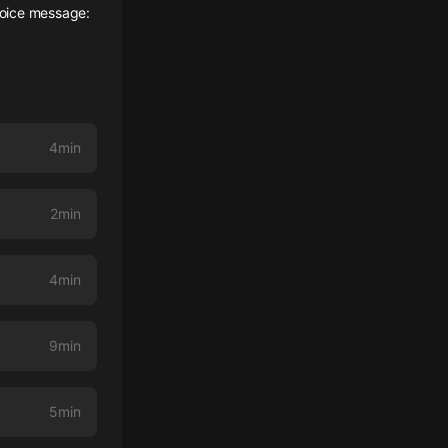
 voice message:
4min
2min
4min
9min
5min