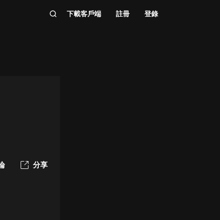
下載客戶端
註冊
登錄
論
分享