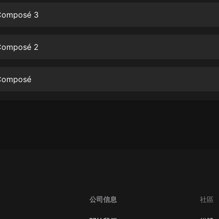
生命科學篇1-2·猴子警長科學探案記|
寶寶巴士科普
Composé 3
寶寶巴士
【新民間劇場】我的老千江湖｜ 有聲
Composé 2
的紫襟｜ 魔幻千手
有聲的紫襟
 Composé
《夜色鋼琴曲》
夜色鋼琴曲趙海洋
太荒吞天訣丨熱血玄幻丨紫襟領銜有
聲劇
有聲的紫襟
嫡女貴嫁 | 一刀蘇蘇團隊制作 | 古言
宮鬥重生爽文 多人有聲劇
一刀蘇蘇
中國大案紀實 | 每日一驚案！真實案
公司信息
社區
件恐怖刑偵尚文
大舌頭尚文