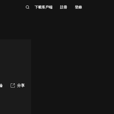
下載客戶端
註冊
登錄
論
分享