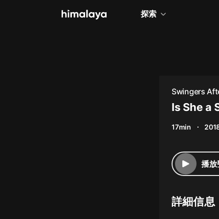
探索
全部
小說
個人成長
Swingers Aft
相聲評書
Is She a 
兒童
17min
201
歷史
情感治愈
播放
健康養生
商業財經
詳細信息
廣播劇