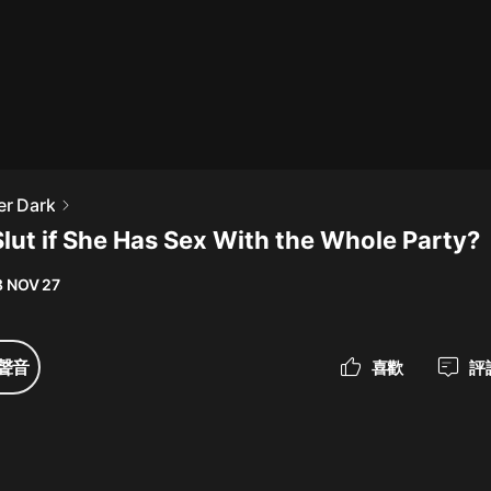
最佳女婿｜都市異能多人有聲劇｜一
種侃侃｜有聲小說
一種侃侃
米小圈上學記:一二三年級 | 暢銷出版
er Dark
物
Slut if She Has Sex With the Whole Party?
米小圈
8 NOV 27
破壞者聯盟篇1-4季·猴子警長科學探
案記|寶寶巴士
寶寶巴士
聲音
喜歡
評
大奉打更人丨頭陀淵領銜多人有聲
劇|暢聽全集|王鶴棣、田曦薇主演影
視劇原著|賣報小郎君
頭陀淵講故事
總有這樣的歌只想一個人聽