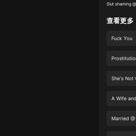
Slut shaming @
懸疑
查看更多
科幻
好書精講
Fuck You
外語
耽美
Prostituti
認知思維
She's Not
人文
音樂
A Wife and
粵語
頭條
Married @ 
娛樂