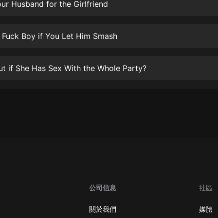
生命科學篇1-2·猴子警長科學探案記|
ur Husband for the Girlfriend
寶寶巴士科普
寶寶巴士
 Fuck Boy if You Let Him Smash
【新民間劇場】我的老千江湖｜ 有聲
的紫襟｜ 魔幻千手
有聲的紫襟
lut if She Has Sex With the Whole Party?
《夜色鋼琴曲》
夜色鋼琴曲趙海洋
太荒吞天訣丨熱血玄幻丨紫襟領銜有
聲劇
有聲的紫襟
嫡女貴嫁 | 一刀蘇蘇團隊制作 | 古言
宮鬥重生爽文 多人有聲劇
一刀蘇蘇
公司信息
社區
中國大案紀實 | 每日一驚案！真實案
件恐怖刑偵尚文
關於我們
媒體
大舌頭尚文