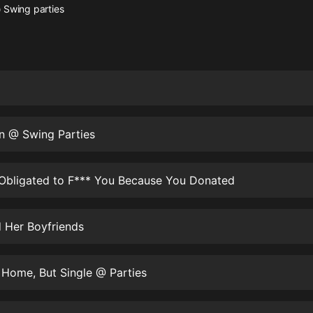
灰姑娘音樂
 Swing parties
郭德綱於謙相聲全集
德雲社郭德綱相聲VIP
安全警長啦咘啦哆·假期篇|新篇章加
更|寶寶巴士故事
寶寶巴士
on @ Swing Parties
凡人修仙傳|楊洋主演影視原著|薑廣
濤配音多播版本
光合積木
 Obligated to F*** You Because You Donated
摸金天師【第一季】（紫襟演播）
 Her Boyfriends
有聲的紫襟
無敵六皇子|爆笑穿越|無敵流皇子|安
Home, But Single @ Parties
燃領銜有聲小說
安燃