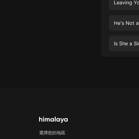
經典名著
Leaving Yo
人物傳記
He's Not a
電影
生活
Is She a S
英語
日語
課程
少兒教育
二次元
教育培訓
IT科技
汽車
選擇您的地區