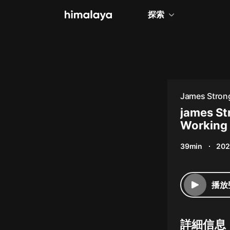
探索
全部
小說
個人成長
James Stron
相聲評書
james St
Working 
兒童
39min
202
歷史
情感治愈
播放
健康養生
商業財經
詳細信息
廣播劇