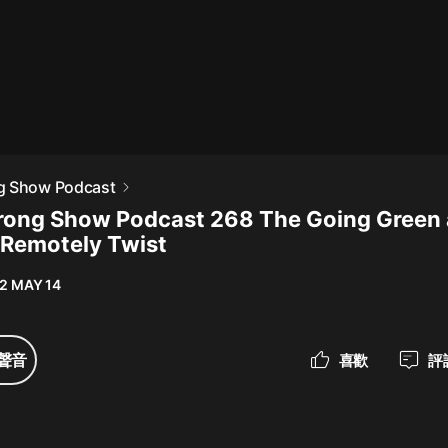
最佳女婿｜都市異能多人有聲劇｜一
種侃侃｜有聲小說
一種侃侃
米小圈上學記:一二三年級 | 暢銷出版
g Show Podcast
物
rong Show Podcast 268 The Going Green
米小圈
Remotely Twist
破壞者聯盟篇1-4季·猴子警長科學探
案記|寶寶巴士
2 MAY 14
寶寶巴士
大奉打更人丨頭陀淵領銜多人有聲
聲音
喜歡
評
劇|暢聽全集|王鶴棣、田曦薇主演影
視劇原著|賣報小郎君
頭陀淵講故事
總有這樣的歌只想一個人聽