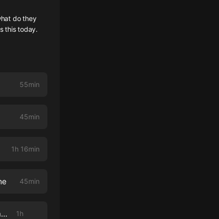
what do they
 this today.
55min
45min
1h 16min
ne
45min
James Strong Show Podcast 272 Kieran Gutting and Today's Economical Challenges.
1h