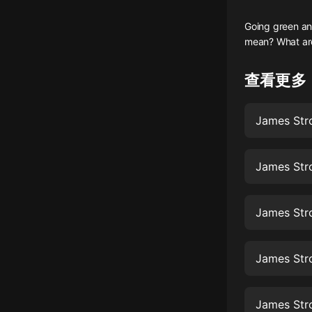
懸疑
Going green an
mean? What are
科幻
好書精講
查看更多
外語
James Str
耽美
認知思維
James Str
人文
音樂
James Str
粵語
James Stro
頭條
娛樂