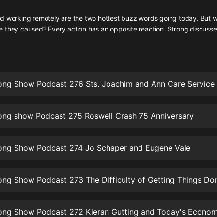
灰姑娘音樂
d working remotely are the two hottest buzz words going today. But 
 they caused? Every action has an opposite reaction. Strong discusses
郭德綱於謙相聲全集
德雲社郭德綱相聲VIP
安全警長啦咘啦哆·假期篇|新篇章加
更|寶寶巴士故事
ong Show Podcast 276 Sts. Joachim and Ann Care Service
寶寶巴士
凡人修仙傳|楊洋主演影視原著|薑廣
濤配音多播版本
ong show Podcast 275 Roswell Crash 75 Anniversary
光合積木
摸金天師【第一季】（紫襟演播）
ong Show Podcast 274 Jo Schaper and Eugene Vale
有聲的紫襟
ng Show Podcast 273 The Difficulty of Getting Things Do
無敵六皇子|爆笑穿越|無敵流皇子|安
燃領銜有聲小說
安燃