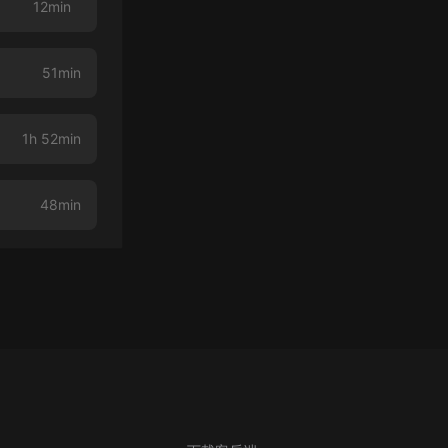
12min
51min
1h 52min
48min