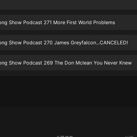
生命科學篇1-2·猴子警長科學探案記|
寶寶巴士科普
寶寶巴士
ong Show Podcast 271 More First World Problems
【新民間劇場】我的老千江湖｜ 有聲
的紫襟｜ 魔幻千手
有聲的紫襟
ong Show Podcast 270 James Greyfalcon...CANCELED!
《夜色鋼琴曲》
夜色鋼琴曲趙海洋
ong Show Podcast 269 The Don Mclean You Never Knew
太荒吞天訣丨熱血玄幻丨紫襟領銜有
聲劇
有聲的紫襟
嫡女貴嫁 | 一刀蘇蘇團隊制作 | 古言
宮鬥重生爽文 多人有聲劇
一刀蘇蘇
中國大案紀實 | 每日一驚案！真實案
件恐怖刑偵尚文
大舌頭尚文