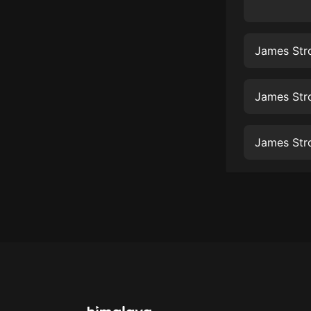
經典名著
人物傳記
James Str
電影
生活
James Str
英語
日語
James Str
課程
少兒教育
二次元
教育培訓
IT科技
汽車