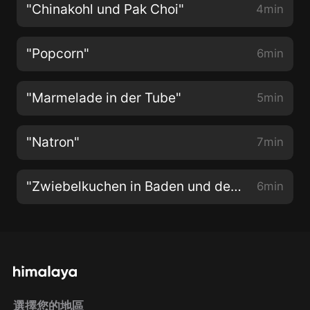
"Chinakohl und Pak Choi"
4min
"Popcorn"
6min
"Marmelade in der Tube"
5min
"Natron"
7min
"Zwiebelkuchen in Baden und der Pfalz"
6min
選擇您的地區