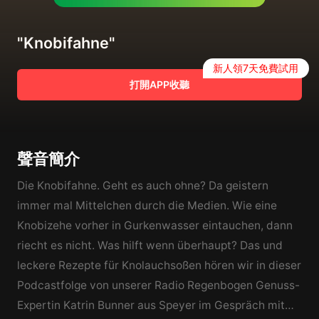
"Knobifahne"
新人領7天免費試用
打開APP收聽
聲音簡介
Die Knobifahne. Geht es auch ohne? Da geistern
immer mal Mittelchen durch die Medien. Wie eine
Knobizehe vorher in Gurkenwasser eintauchen, dann
riecht es nicht. Was hilft wenn überhaupt? Das und
leckere Rezepte für Knolauchsoßen hören wir in dieser
Podcastfolge von unserer Radio Regenbogen Genuss-
Expertin Katrin Bunner aus Speyer im Gespräch mit