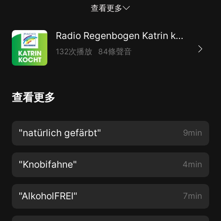
Meike Schale.
查看更多
Radio Regenbogen Katrin kocht
132次播放
84條聲音
查看更多
"natürlich gefärbt"
9min
"Knobifahne"
4min
"AlkoholFREI"
7min