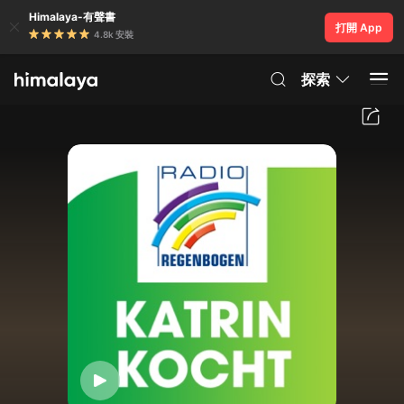
Himalaya-有聲書
打開 App
4.8k 安裝
探索