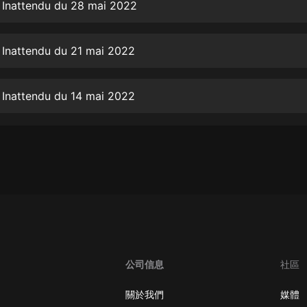
生命科學篇1-2·猴子警長科學探案記|
 Inattendu du 28 mai 2022
寶寶巴士科普
寶寶巴士
 Inattendu du 21 mai 2022
【新民間劇場】我的老千江湖｜ 有聲
的紫襟｜ 魔幻千手
有聲的紫襟
 Inattendu du 14 mai 2022
《夜色鋼琴曲》
夜色鋼琴曲趙海洋
太荒吞天訣丨熱血玄幻丨紫襟領銜有
聲劇
有聲的紫襟
嫡女貴嫁 | 一刀蘇蘇團隊制作 | 古言
宮鬥重生爽文 多人有聲劇
一刀蘇蘇
公司信息
社區
中國大案紀實 | 每日一驚案！真實案
件恐怖刑偵尚文
關於我們
媒體
大舌頭尚文