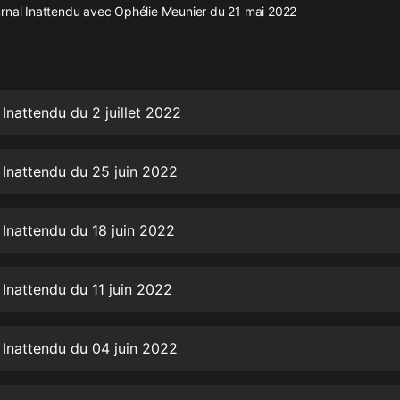
灰姑娘音樂
rnal Inattendu avec Ophélie Meunier du 21 mai 2022
郭德綱於謙相聲全集
德雲社郭德綱相聲VIP
 Inattendu du 2 juillet 2022
安全警長啦咘啦哆·假期篇|新篇章加
更|寶寶巴士故事
寶寶巴士
 Inattendu du 25 juin 2022
凡人修仙傳|楊洋主演影視原著|薑廣
濤配音多播版本
光合積木
 Inattendu du 18 juin 2022
摸金天師【第一季】（紫襟演播）
 Inattendu du 11 juin 2022
有聲的紫襟
無敵六皇子|爆笑穿越|無敵流皇子|安
 Inattendu du 04 juin 2022
燃領銜有聲小說
安燃