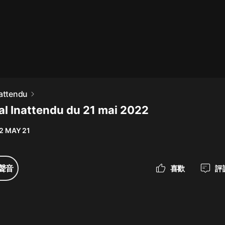
最佳女婿｜都市異能多人有聲劇｜一
種侃侃｜有聲小說
一種侃侃
米小圈上學記:一二三年級 | 暢銷出版
nattendu
物
al Inattendu du 21 mai 2022
米小圈
2 MAY 21
破壞者聯盟篇1-4季·猴子警長科學探
案記|寶寶巴士
寶寶巴士
聲音
喜歡
評
大奉打更人丨頭陀淵領銜多人有聲
劇|暢聽全集|王鶴棣、田曦薇主演影
視劇原著|賣報小郎君
頭陀淵講故事
總有這樣的歌只想一個人聽