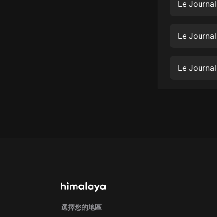
經典名著
Le Journal
人物傳記
Le Journal
電影
生活
Le Journal
英語
日語
課程
少兒教育
二次元
教育培訓
IT科技
汽車
選擇您的地區