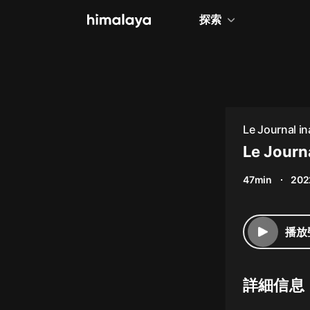
探索
全部
小說
個人成長
Le Journal i
相聲評書
Le Journ
兒童
47min
202
歷史
情感治愈
播放
健康養生
商業財經
詳細信息
廣播劇