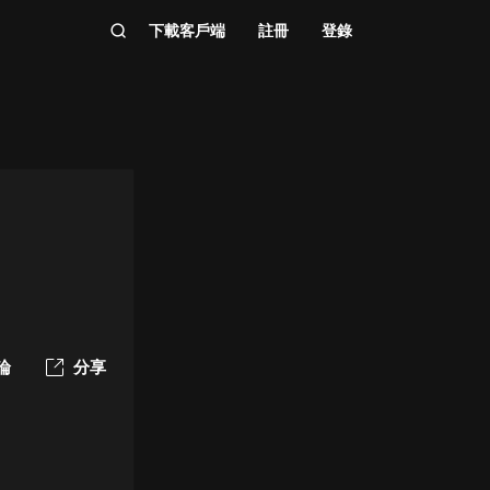
下載客戶端
註冊
登錄
論
分享