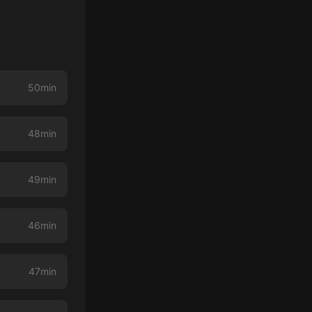
50min
48min
49min
46min
47min