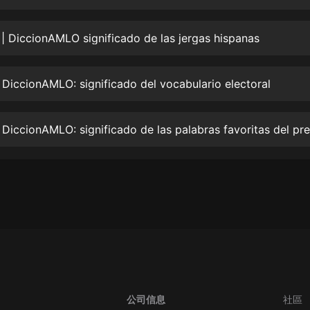
生命科學篇1-2·猴子警長科學探案記|
寶寶巴士科普
寶寶巴士
 | DiccionAMLO significado de las jergas hispanas
【新民間劇場】我的老千江湖｜ 有聲
的紫襟｜ 魔幻千手
DiccionAMLO: significado del vocabulario electoral
有聲的紫襟
《夜色鋼琴曲》
夜色鋼琴曲趙海洋
太荒吞天訣丨熱血玄幻丨紫襟領銜有
聲劇
有聲的紫襟
嫡女貴嫁 | 一刀蘇蘇團隊制作 | 古言
宮鬥重生爽文 多人有聲劇
一刀蘇蘇
中國大案紀實 | 每日一驚案！真實案
件恐怖刑偵尚文
公司信息
社區
大舌頭尚文