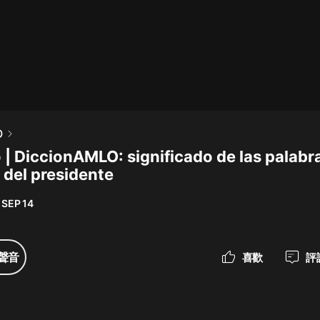
最佳女婿｜都市異能多人有聲劇｜一
種侃侃｜有聲小說
一種侃侃
米小圈上學記:一二三年級 | 暢銷出版
O
物
 | DiccionAMLO: significado de las palabr
米小圈
 del presidente
破壞者聯盟篇1-4季·猴子警長科學探
案記|寶寶巴士
 SEP 14
寶寶巴士
大奉打更人丨頭陀淵領銜多人有聲
聲音
喜歡
評
劇|暢聽全集|王鶴棣、田曦薇主演影
視劇原著|賣報小郎君
頭陀淵講故事
總有這樣的歌只想一個人聽