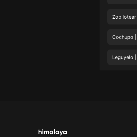
經典名著
人物傳記
Zopilotear
電影
生活
Cochupo | 
英語
日語
課程
少兒教育
二次元
教育培訓
IT科技
汽車