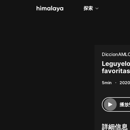
探索
全部
小說
個人成長
DiccionAML
相聲評書
Leguyelo
favoritas
兒童
5min
2020
歷史
情感治愈
播放
健康養生
商業財經
詳細信息
廣播劇