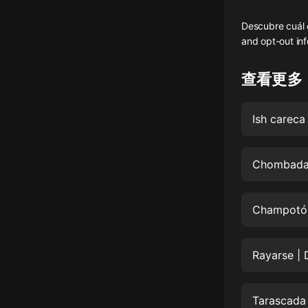
懸疑
Descubre cuál e
and opt-out inf
科幻
好書精講
查看更多
外語
耽美
認知思維
人文
音樂
粵語
Rayarse | 
頭條
娛樂
Tarascada 