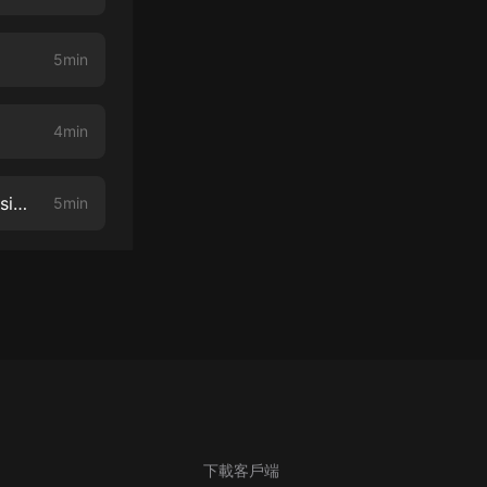
5min
4min
Leguyelo | DiccionAMLO: significado de las palabras favoritas del presidente
5min
下載客戶端