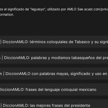
灰姑娘音樂
s el significado de "leguleyo", utilizado por AMLO See acast.com/priv
ormation.
郭德綱於謙相聲全集
德雲社郭德綱相聲VIP
安全警長啦咘啦哆·假期篇|新篇章加
更|寶寶巴士故事
寶寶巴士
凡人修仙傳|楊洋主演影視原著|薑廣
濤配音多播版本
光合積木
摸金天師【第一季】（紫襟演播）
有聲的紫襟
DiccionAMLO: frases del lenguaje coloquial mexicano
無敵六皇子|爆笑穿越|無敵流皇子|安
燃領銜有聲小說
安燃
| DiccionAMLO: las mejores frases del presidente