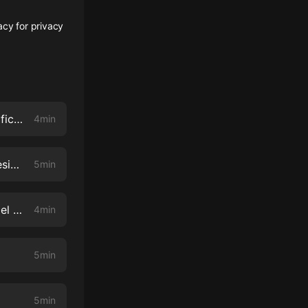
acy for privacy
Ish careca | DiccionAMLO: términos coloquiales de Tabasco y su significado
4min
Chombada | DiccionAMLO: palabras y modismos tabasqueños del presidente
5min
Champotón | DiccionAMLO con palabras mayas, significado y uso en el lenguaje presidencial
4min
5min
5min