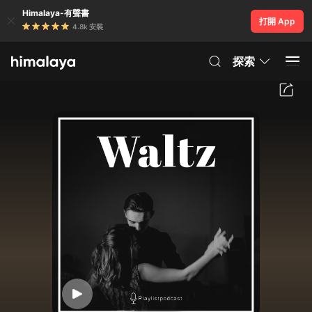
Himalaya-有聲書
打開 App
4.8k 安裝
探索