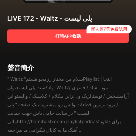
LIVE 172 - Waltz - پلی لیست
新人領7天免費試用
打開APP收聽
聲音簡介
" Waltz "سلام من مختار رزمجو هستمPlaylist | اینجا
پادکست پلی لیستعنوان : Waltzمود : شاد / فانتزی /
آرامشبخش / نوستالژیک و ...ژانر: بیکلام / کلاسیک / والستو این
اپیزود برترین قطعات والس رو میشنویدلینک صفحه " پلی
لیست " در سایت حامی باش جهت حمایت
مالیhttp://hamibash.com/playlistpodcastبرای دانلود
آهنگ ها به کانال تلگرامی ما مراجعه