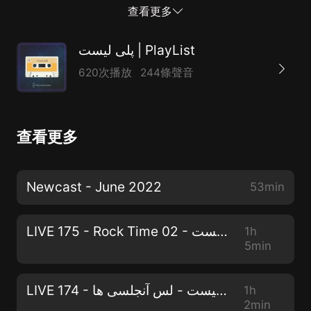
کنیدhttps://t.me/playlistpodcas00-Howard Shore -
查看更多
The Chase (Hugo)01-Giorgio Costantini - Waltz of the
Dead Leaves02-Elliott Jacqués - Blossom Waltz03-
پلی لیست | PlayList
Zia Ghiasi - Norouz Waltz04-The Last Waltz
620次播放
244條聲音
-Олдбой05-André Rieu - Under the Sky of Paris06-
Claudio Arrau - Chopin Waltz No.19 in A minor,
Op.posth07-Tchaikovsky - Waltz Of The Flowers08-
查看更多
Jovan Ivanović - Donauwellen09-Frederic Chopin -
Waltz No.1 In E Flat . Op1810-Dimitri Shostakovich -
Waltz No. 211-Johann Strauss II - The Blue Danube12-
Newcast - June 2022
53min
Johann Strauss II - Voices of Spring Waltz13-Vangelis
Christopoulos - The Waltz of Hope14-Waltz Of
LIVE 175 - Rock Time 02 - پلی لیست
1h
Butterfly15-Mehrdad Mehdi, Aso Kohzadi - Tehran
5min
Waltz16-Iday-Snow Waltz17-Adam Hurst - Midnight
Waltzبرای در یافت اطلاعات اضافی در مورد محتوای این
LIVE 174 - پلی لیست - لس آنجلسی ها
1h
اپیزود تو شبکه های اجتماعی مارو دنبال کنید :
2min