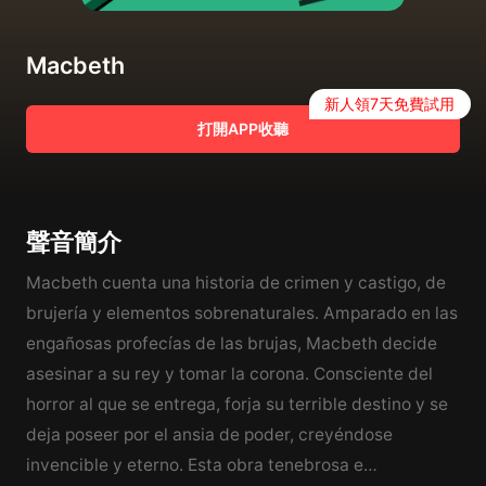
Macbeth
新人領7天免費試用
打開APP收聽
聲音簡介
Macbeth cuenta una historia de crimen y castigo, de
brujería y elementos sobrenaturales. Amparado en las
engañosas profecías de las brujas, Macbeth decide
asesinar a su rey y tomar la corona. Consciente del
horror al que se entrega, forja su terrible destino y se
deja poseer por el ansia de poder, creyéndose
invencible y eterno. Esta obra tenebrosa e