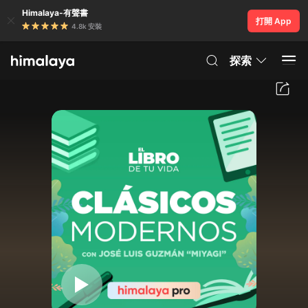
Himalaya-有聲書
打開 App
4.8k 安裝
探索