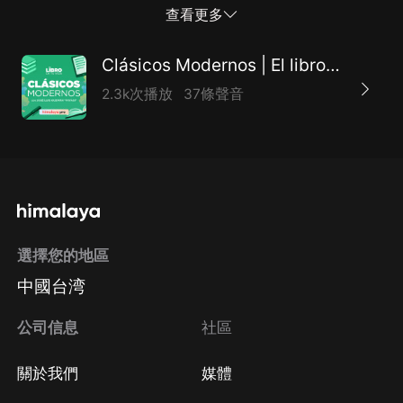
inquietante, de acción vertiginosa, es también
查看更多
profundamente introspectiva. A través de un lenguaje
metafórico y sensorial, la obra indaga en lo prohibido,
Clásicos Modernos | El libro de tu vida
explora la transgresión y ofrece la oportunidad única
2.3k次播放
37條聲音
de compartir la vida interior de un asesino, con su
horror y su misterio.
選擇您的地區
中國台湾
公司信息
社區
關於我們
媒體