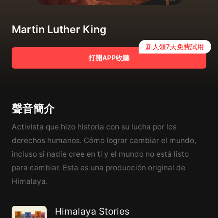
Martin Luther King
新人領7天免費試用
打開APP收聽
聲音簡介
Activista que hizo historia con su lucha por los
derechos humanos. Cómo lograr cambiar el mundo,
incluso si nadie cree en ti y el mundo no está listo
para cambiar. Esta es una producción original de
Himalaya.
Himalaya Stories