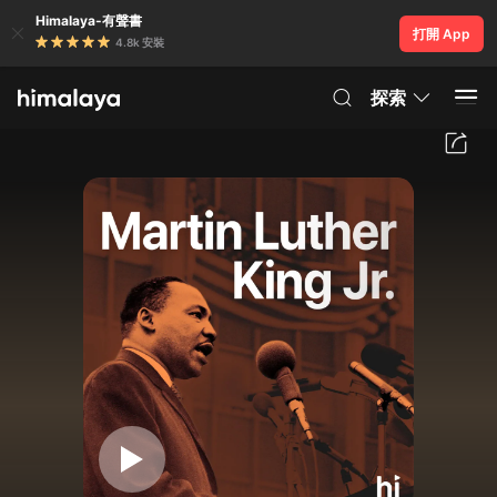
Himalaya-有聲書
打開 App
4.8k 安裝
探索