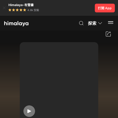
Himalaya-有聲書
打開 App
4.8k 安裝
探索