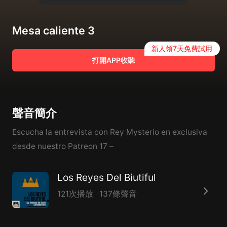
Mesa caliente 3
新人領7天免費試用
打開APP收聽
聲音簡介
Escucha la entrevista con Rey Mysterio en exclusiva
desde nuestro Patreon 17 –
Los Reyes Del Biutiful
121次播放
137條聲音