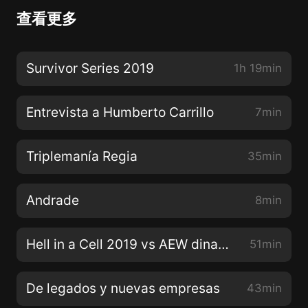
查看更多
Survivor Series 2019
1h 19min
Entrevista a Humberto Carrillo
7min
Triplemanía Regia
35min
Andrade
8min
Hell in a Cell 2019 vs AEW dinamyte
51min
De legados y nuevas empresas
43min