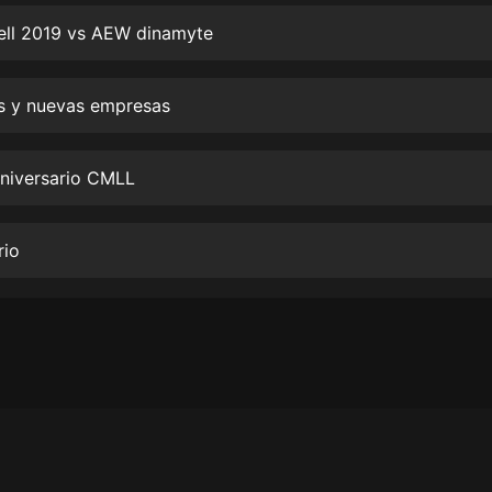
生命科學篇1-2·猴子警長科學探案記|
寶寶巴士科普
Cell 2019 vs AEW dinamyte
寶寶巴士
【新民間劇場】我的老千江湖｜ 有聲
s y nuevas empresas
的紫襟｜ 魔幻千手
有聲的紫襟
Aniversario CMLL
《夜色鋼琴曲》
夜色鋼琴曲趙海洋
rio
太荒吞天訣丨熱血玄幻丨紫襟領銜有
聲劇
有聲的紫襟
嫡女貴嫁 | 一刀蘇蘇團隊制作 | 古言
宮鬥重生爽文 多人有聲劇
一刀蘇蘇
中國大案紀實 | 每日一驚案！真實案
件恐怖刑偵尚文
大舌頭尚文