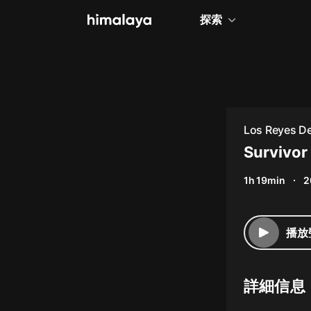
探索
全部
小說
個人成長
Los Reyes Del
相聲評書
Survivor
兒童
1h 19min
2
歷史
情感治愈
播放
健康養生
商業財經
詳細信息
廣播劇