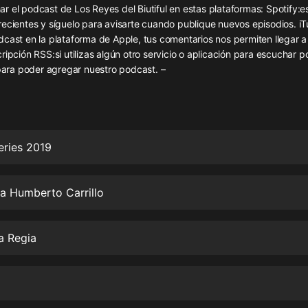
灰姑娘音樂
r el podcast de Los Reyes del Biutiful en estas plataformas: Spotify:
ecientes y síguelo para avisarte cuando publique nuevos episodios. iTu
dcast en la plataforma de Apple, tus comentarios nos permiten llegar 
郭德綱於謙相聲全集
ripción RSS:si utilizas algún otro servicio o aplicación para escuchar 
德雲社郭德綱相聲VIP
apara poder agregar nuestro podcast. –
安全警長啦咘啦哆·假期篇|新篇章加
更|寶寶巴士故事
寶寶巴士
eries 2019
凡人修仙傳|楊洋主演影視原著|薑廣
濤配音多播版本
光合積木
 a Humberto Carrillo
摸金天師【第一季】（紫襟演播）
有聲的紫襟
a Regia
無敵六皇子|爆笑穿越|無敵流皇子|安
燃領銜有聲小說
安燃