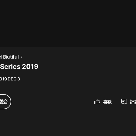
最佳女婿｜都市異能多人有聲劇｜一
種侃侃｜有聲小說
一種侃侃
米小圈上學記:一二三年級 | 暢銷出版
 Biutiful
物
 Series 2019
米小圈
019 DEC 3
破壞者聯盟篇1-4季·猴子警長科學探
案記|寶寶巴士
寶寶巴士
聲音
喜歡
評
大奉打更人丨頭陀淵領銜多人有聲
劇|暢聽全集|王鶴棣、田曦薇主演影
視劇原著|賣報小郎君
頭陀淵講故事
總有這樣的歌只想一個人聽