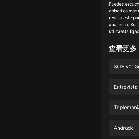
Puedes escucha
懸疑
episodios más r
reseña este po
科幻
audiencia. Susc
utilizaesta lig
好書精講
外語
查看更多
耽美
Survivor S
認知思維
人文
Entrevista
音樂
粵語
Triplemaní
頭條
娛樂
Andrade