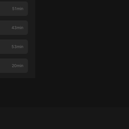
51min
43min
53min
20min