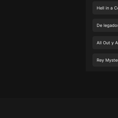
經典名著
Hell in a 
人物傳記
電影
De legado
生活
英語
All Out y 
日語
Rey Myste
課程
少兒教育
二次元
教育培訓
IT科技
汽車