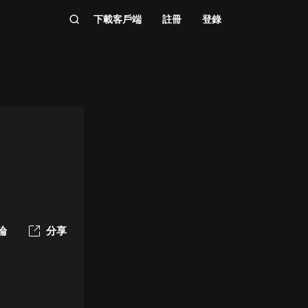
下載客戶端
註冊
登錄
論
分享