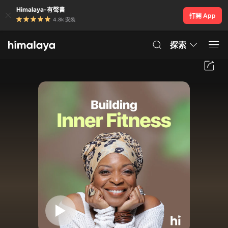
Himalaya-有聲書
打開 App
4.8k 安裝
探索