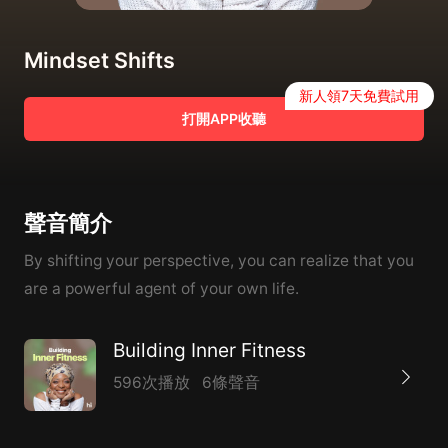
Mindset Shifts
新人領7天免費試用
打開APP收聽
聲音簡介
By shifting your perspective, you can realize that you
are a powerful agent of your own life.
Building Inner Fitness
596次播放
6條聲音