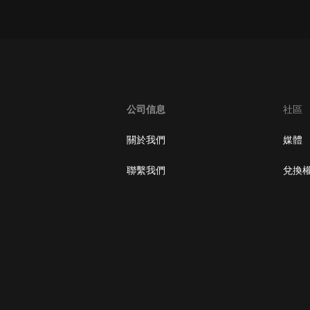
大秦：不裝了，你爹我是秦始皇丨爆
笑穿越丨伍壹劇社多人劇|趙家繼承
人秦朝
伍壹劇社
詭秘之主 | 多人有聲劇丨同名動畫原
著 | 西幻克蘇魯 | 烏賊作品
8082Audio
公司信息
社區
重生1980：開局迎娶姐姐閨蜜丨頭
關於我們
媒體
陀淵領銜丨重生八零丨精品多人有聲
劇
頭陀淵講故事
聯繫我們
兌換
成何體統丨雙穿反套路爆笑爽文丨冷
月淺淺&倔強的小紅丨精品多人有聲
劇
o冷月淺淺o