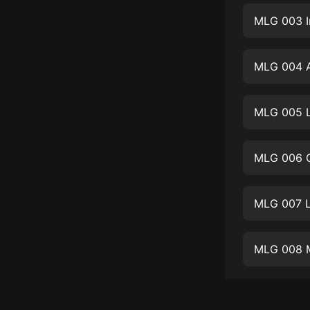
經典名著
MLG 003 I
人物傳記
電影
MLG 004 Al
生活
英語
MLG 005 L
日語
MLG 006 C
課程
少兒教育
MLG 007 L
二次元
教育培訓
MLG 008 
IT科技
汽車