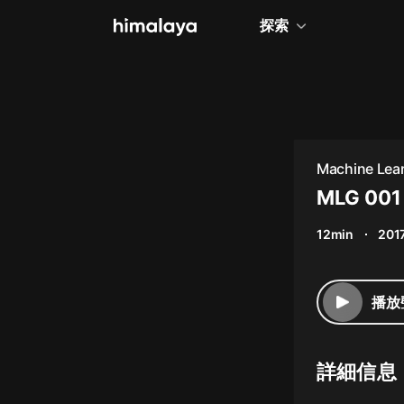
探索
全部
小說
個人成長
Machine Lea
相聲評書
MLG 001 
兒童
12min
2017
歷史
情感治愈
播放
健康養生
商業財經
詳細信息
廣播劇