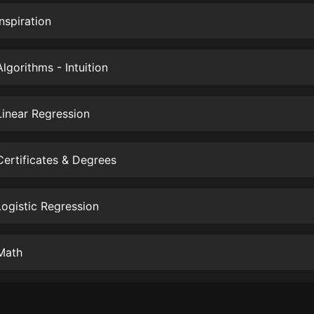
生命科學篇1-2·猴子警長科學探案記|
寶寶巴士科普
nspiration
寶寶巴士
【新民間劇場】我的老千江湖｜ 有聲
gorithms - Intuition
的紫襟｜ 魔幻千手
有聲的紫襟
inear Regression
《夜色鋼琴曲》
夜色鋼琴曲趙海洋
ertificates & Degrees
太荒吞天訣丨熱血玄幻丨紫襟領銜有
聲劇
有聲的紫襟
ogistic Regression
嫡女貴嫁 | 一刀蘇蘇團隊制作 | 古言
宮鬥重生爽文 多人有聲劇
Math
一刀蘇蘇
中國大案紀實 | 每日一驚案！真實案
件恐怖刑偵尚文
大舌頭尚文