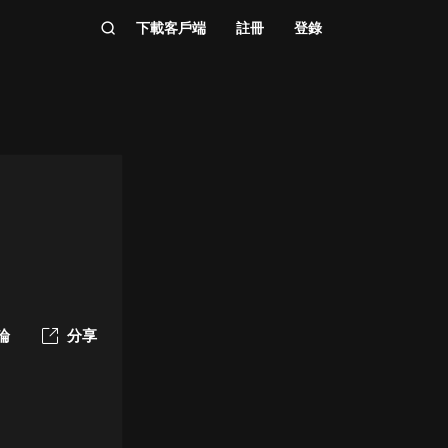
下載客戶端
註冊
登錄
論
分享