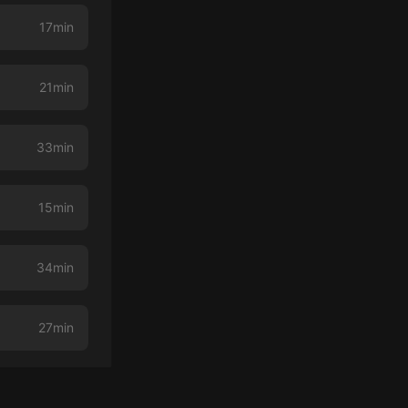
17min
21min
33min
15min
34min
27min