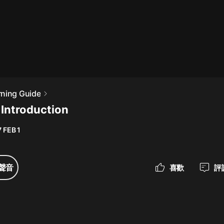
最佳女婿｜都市異能多人有聲劇｜一
種侃侃｜有聲小說
一種侃侃
米小圈上學記:一二三年級 | 暢銷出版
rning Guide
物
Introduction
米小圈
 FEB 1
破壞者聯盟篇1-4季·猴子警長科學探
案記|寶寶巴士
寶寶巴士
聲音
喜歡
評
大奉打更人丨頭陀淵領銜多人有聲
劇|暢聽全集|王鶴棣、田曦薇主演影
視劇原著|賣報小郎君
頭陀淵講故事
總有這樣的歌只想一個人聽