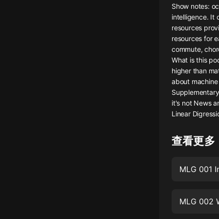
Show notes: oc
懸疑
intelligence. I
resources provi
科幻
resources for e
commute, chore
好書精講
What is this po
外語
higher than ma
about machine 
耽美
Supplementary 
it's not News a
認知思維
Linear Digressi
人文
查看更多
音樂
粵語
MLG 001 I
頭條
娛樂
MLG 002 W