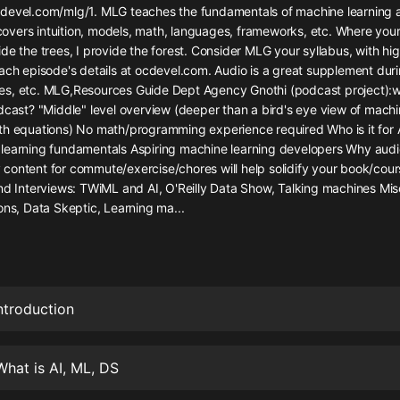
灰姑娘音樂
devel.com/mlg/1. MLG teaches the fundamentals of machine learning and
t covers intuition, models, math, languages, frameworks, etc. Where you
de the trees, I provide the forest. Consider MLG your syllabus, with hi
郭德綱於謙相聲全集
ach episode's details at ocdevel.com. Audio is a great supplement duri
德雲社郭德綱相聲VIP
s, etc. MLG,Resources Guide Dept Agency Gnothi (podcast project):w
dcast? "Middle" level overview (deeper than a bird's eye view of machi
安全警長啦咘啦哆·假期篇|新篇章加
th equations) No math/programming experience required Who is it for
更|寶寶巴士故事
learning fundamentals Aspiring machine learning developers Why audi
寶寶巴士
content for commute/exercise/chores will help solidify your book/co
nd Interviews: TWiML and AI, O'Reilly Data Show, Talking machines Mis
凡人修仙傳|楊洋主演影視原著|薑廣
濤配音多播版本
ons, Data Skeptic, Learning ma...
光合積木
摸金天師【第一季】（紫襟演播）
有聲的紫襟
ntroduction
無敵六皇子|爆笑穿越|無敵流皇子|安
燃領銜有聲小說
hat is AI, ML, DS
安燃