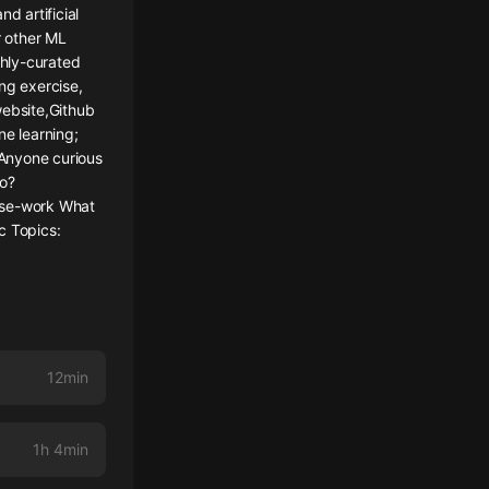
 artificial
r other ML
ghly-curated
ng exercise,
ebsite,Github
ne learning;
 Anyone curious
o?
urse-work What
c Topics:
12min
1h 4min