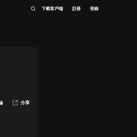
下載客戶端
註冊
登錄
論
分享