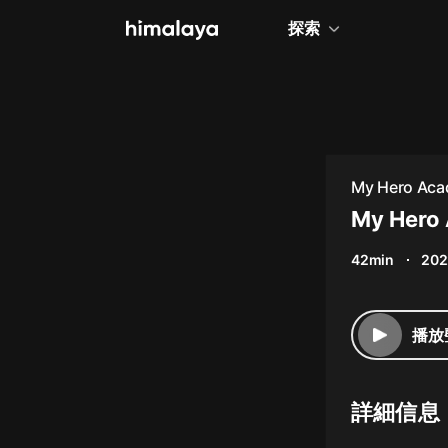
探索
全部
小說
個人成長
My Hero Aca
相聲評書
My Hero
兒童
42min
202
歷史
情感治愈
播放
健康養生
商業財經
詳細信息
廣播劇