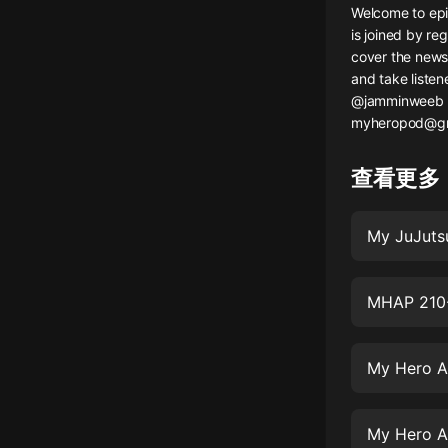
Welcome to epi
懸疑
is joined by 
cover the news 
科幻
and take liste
@jamminweeb 
好書精講
myheropod@gm
外語
查看更多
耽美
認知思維
My JuJuts
人文
音樂
MHAP 210
粵語
My Hero A
頭條
娛樂
My Hero A