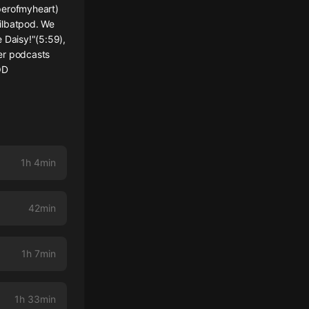
perofmyheart)
ilbatpod. We
 Daisy!"(5:59),
er podcasts
OD
1h 4min
42min
1h 7min
1h 33min