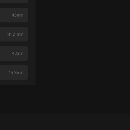
45min
1h 21min
42min
1h 3min