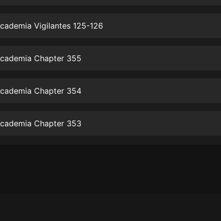
生命科學篇1-2·猴子警長科學探案記|
寶寶巴士科普
寶寶巴士
cademia Vigilantes 125-126
【新民間劇場】我的老千江湖｜ 有聲
的紫襟｜ 魔幻千手
cademia Chapter 355
有聲的紫襟
《夜色鋼琴曲》
cademia Chapter 354
夜色鋼琴曲趙海洋
太荒吞天訣丨熱血玄幻丨紫襟領銜有
cademia Chapter 353
聲劇
有聲的紫襟
嫡女貴嫁 | 一刀蘇蘇團隊制作 | 古言
宮鬥重生爽文 多人有聲劇
一刀蘇蘇
中國大案紀實 | 每日一驚案！真實案
件恐怖刑偵尚文
大舌頭尚文