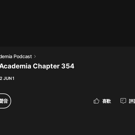
最佳女婿｜都市異能多人有聲劇｜一
種侃侃｜有聲小說
一種侃侃
米小圈上學記:一二三年級 | 暢銷出版
demia Podcast
物
 Academia Chapter 354
米小圈
2 JUN 1
破壞者聯盟篇1-4季·猴子警長科學探
案記|寶寶巴士
寶寶巴士
聲音
喜歡
評
大奉打更人丨頭陀淵領銜多人有聲
劇|暢聽全集|王鶴棣、田曦薇主演影
視劇原著|賣報小郎君
頭陀淵講故事
總有這樣的歌只想一個人聽