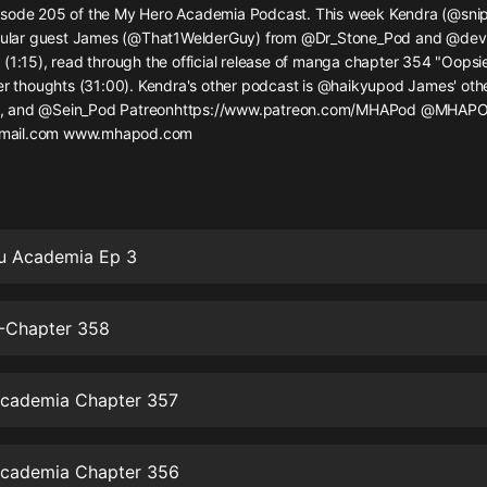
灰姑娘音樂
sode 205 of the My Hero Academia Podcast. This week Kendra (@sni
regular guest James (@That1WelderGuy) from @Dr_Stone_Pod and @dev
(1:15), read through the official release of manga chapter 354 "Oopsie
郭德綱於謙相聲全集
ner thoughts (31:00). Kendra's other podcast is @haikyupod James' oth
德雲社郭德綱相聲VIP
, and @Sein_Pod Patreonhttps://www.patreon.com/MHAPod @MHAP
ail.com www.mhapod.com
安全警長啦咘啦哆·假期篇|新篇章加
更|寶寶巴士故事
寶寶巴士
凡人修仙傳|楊洋主演影視原著|薑廣
濤配音多播版本
u Academia Ep 3
光合積木
-Chapter 358
摸金天師【第一季】（紫襟演播）
有聲的紫襟
cademia Chapter 357
無敵六皇子|爆笑穿越|無敵流皇子|安
燃領銜有聲小說
安燃
cademia Chapter 356