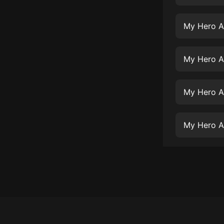
經典名著
人物傳記
My Hero A
電影
生活
My Hero A
英語
My Hero A
日語
課程
My Hero A
少兒教育
二次元
教育培訓
IT科技
汽車