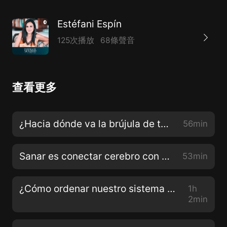
Estéfani Espín
125次播放
68條聲音
查看更多
¿Hacia dónde va la brújula de tu vida? con Alba Cortés
56min
Sanar es conectar cerebro con corazón con Catalina Hoffmann
53min
¿Cómo ordenar nuestro sistema familiar? con María Dolores Paoli
1h
2min