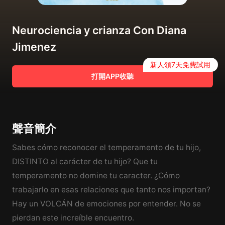
Neurociencia y crianza Con Diana
Jimenez
新人領7天免費試用
打開APP收聽
聲音簡介
Sabes cómo reconocer el temperamento de tu hijo,
DISTINTO al carácter de tu hijo? Que tu
temperamento no domine tu caracter. ¿Cómo
trabajarlo en esas relaciones que tanto nos importan?
Hay un VOLCÁN de emociones por entender. No se
pierdan este increíble encuentro.