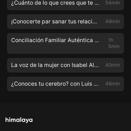
¿Cuánto de lo que crees que te hace falta,en verdad, necesitas? Con Giovanna Gavelli
54min
¡Conocerte par sanar tus relaciones! Con Paula López
49min
Conciliación Familiar Auténtica Con Roberto Martínez
1h
5min
La voz de la mujer con Isabel Allende
40min
¿Conoces tu cerebro? con Luis Arocha
46min