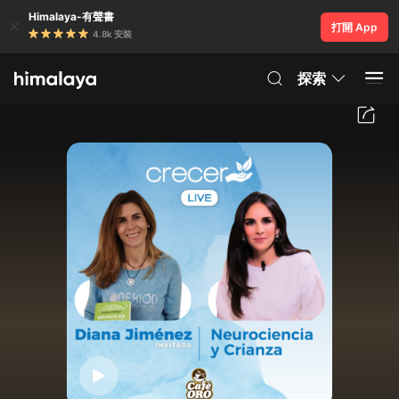
Himalaya-有聲書
打開 App
4.8k 安裝
探索