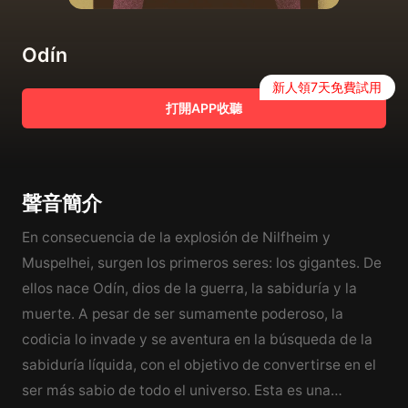
Odín
新人領7天免費試用
打開APP收聽
聲音簡介
En consecuencia de la explosión de Nilfheim y
Muspelhei, surgen los primeros seres: los gigantes. De
ellos nace Odín, dios de la guerra, la sabiduría y la
muerte. A pesar de ser sumamente poderoso, la
codicia lo invade y se aventura en la búsqueda de la
sabiduría líquida, con el objetivo de convertirse en el
ser más sabio de todo el universo. Esta es una