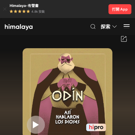
Himalaya-有聲書
打開 App
4.8k 安裝
探索