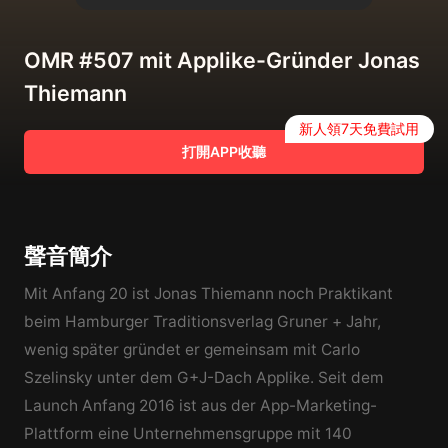
OMR #507 mit Applike-Gründer Jonas
Thiemann
新人領7天免費試用
打開APP收聽
聲音簡介
Mit Anfang 20 ist Jonas Thiemann noch Praktikant
beim Hamburger Traditionsverlag Gruner + Jahr,
wenig später gründet er gemeinsam mit Carlo
Szelinsky unter dem G+J-Dach Applike. Seit dem
Launch Anfang 2016 ist aus der App-Marketing-
Plattform eine Unternehmensgruppe mit 140