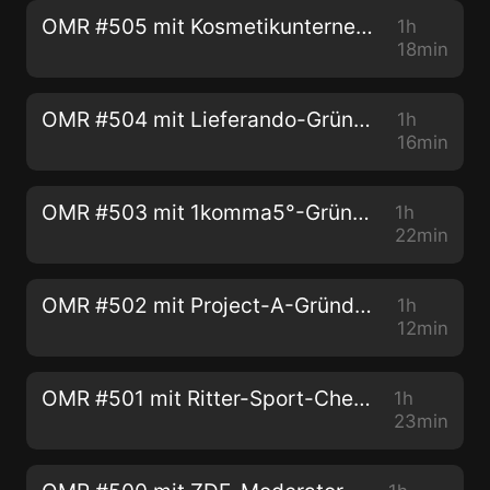
OMR #505 mit Kosmetikunternehmerin Christina Oster-Daum
1h
18min
OMR #504 mit Lieferando-Gründer und Talon-One-CEO Christoph Gerber
1h
16min
OMR #503 mit 1komma5°-Gründer Philipp Schröder
1h
22min
OMR #502 mit Project-A-Gründer Florian Heinemann
1h
12min
OMR #501 mit Ritter-Sport-Chef Andreas Ronken & The-Nu-Company-Gründer Mathias Tholey
1h
23min