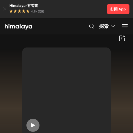
Himalaya-有聲書
打開 App
4.8k 安裝
探索