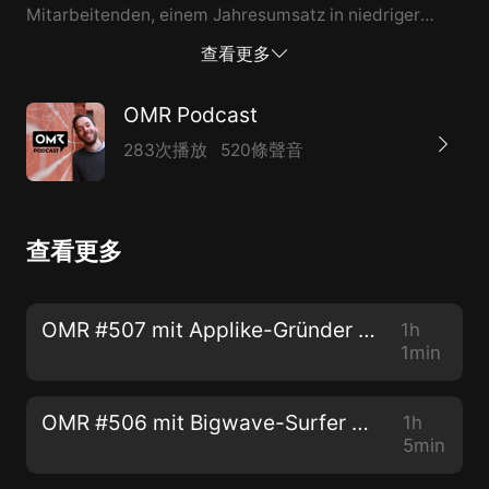
Mitarbeitenden, einem Jahresumsatz in niedriger
dreistelliger Millionenhöhe und einer Bewertung von
查看更多
500 Millionen Euro geworden. Im Podcast erklärt der
Gründer, weshalb Bertelsmann zuletzt 100 Millionen
OMR Podcast
Euro in die bereits profitable Gruppe gesteckt hat,
283次播放
520條聲音
was die vier einzelnen Companys jeweils genau
machen und weshalb der Markt der “Hyper Casual
Games” so attraktiv ist.
查看更多
OMR #507 mit Applike-Gründer Jonas Thiemann
1h
1min
OMR #506 mit Bigwave-Surfer Sebastian Steudtner
1h
5min