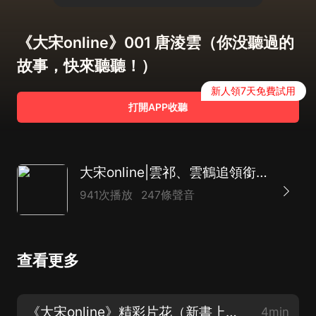
《大宋online》001 唐淩雲（你没聽過的
故事，快來聽聽！）
新人領7天免費試用
打開APP收聽
大宋online|雲祁、雲鶴追領銜|網遊甜寵＆解謎冒險
941次播放
247條聲音
查看更多
《大宋online》精彩片花（新書上架，月票點讚評論起來~）
4min