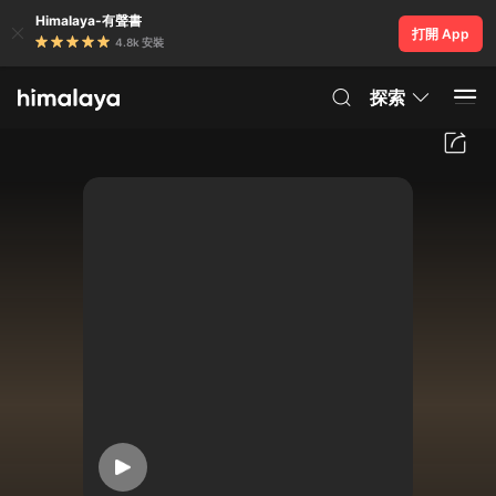
Himalaya-有聲書
打開 App
4.8k 安裝
探索