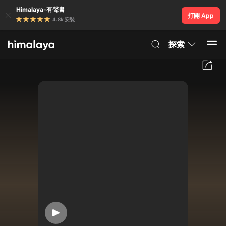
Himalaya-有聲書
打開 App
4.8k 安裝
探索