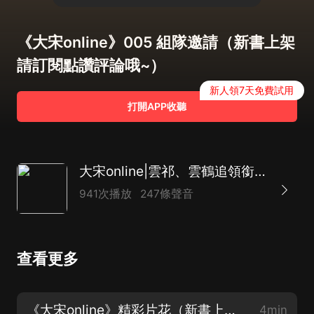
《大宋online》005 組隊邀請（新書上架
請訂閱點讚評論哦~）
新人領7天免費試用
打開APP收聽
大宋online|雲祁、雲鶴追領銜|網遊甜寵＆解謎冒險
941次播放
247條聲音
查看更多
《大宋online》精彩片花（新書上架，月票點讚評論起來~）
4min