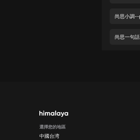
經典名著
人物傳記
尚思小調--p
電影
生活
尚思一句話
英語
日語
課程
少兒教育
二次元
教育培訓
IT科技
選擇您的地區
汽車
中國台湾