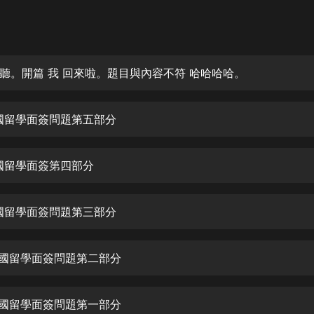
灰姑娘音樂
郭德綱於謙相聲全集
德雲社郭德綱相聲VIP
聽。開篇 我 回來啦。題目與內容不符 哈哈哈哈。
安全警長啦咘啦哆·假期篇|新篇章加
更|寶寶巴士故事
國留學面簽問題第五部分
寶寶巴士
凡人修仙傳|楊洋主演影視原著|薑廣
濤配音多播版本
國留學面簽第四部分
光合積木
國留學面簽問題第三部分
摸金天師【第一季】（紫襟演播）
有聲的紫襟
法國留學面簽問題第二部分
無敵六皇子|爆笑穿越|無敵流皇子|安
燃領銜有聲小說
安燃
法國留學面簽問題第一部分