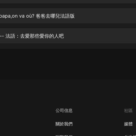
生命科學篇1-2·猴子警長科學探案記|
寶寶巴士科普
寶寶巴士
apa,on va où? 爸爸去哪兒法語版
【新民間劇場】我的老千江湖｜ 有聲
的紫襟｜ 魔幻千手
-- 法語：去愛那些愛你的人吧
有聲的紫襟
《夜色鋼琴曲》
夜色鋼琴曲趙海洋
太荒吞天訣丨熱血玄幻丨紫襟領銜有
聲劇
有聲的紫襟
嫡女貴嫁 | 一刀蘇蘇團隊制作 | 古言
宮鬥重生爽文 多人有聲劇
公司信息
社區
一刀蘇蘇
中國大案紀實 | 每日一驚案！真實案
關於我們
媒體
件恐怖刑偵尚文
大舌頭尚文