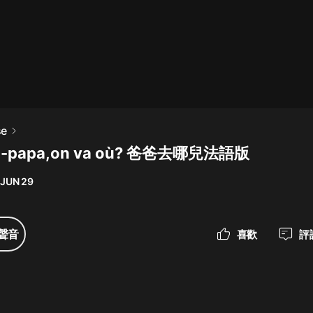
最佳女婿｜都市異能多人有聲劇｜一
種侃侃｜有聲小說
一種侃侃
米小圈上學記:一二三年級 | 暢銷出版
e
物
papa,on va où? 爸爸去哪兒法語版
米小圈
 JUN 29
破壞者聯盟篇1-4季·猴子警長科學探
案記|寶寶巴士
寶寶巴士
聲音
喜歡
評
大奉打更人丨頭陀淵領銜多人有聲
劇|暢聽全集|王鶴棣、田曦薇主演影
視劇原著|賣報小郎君
頭陀淵講故事
總有這樣的歌只想一個人聽