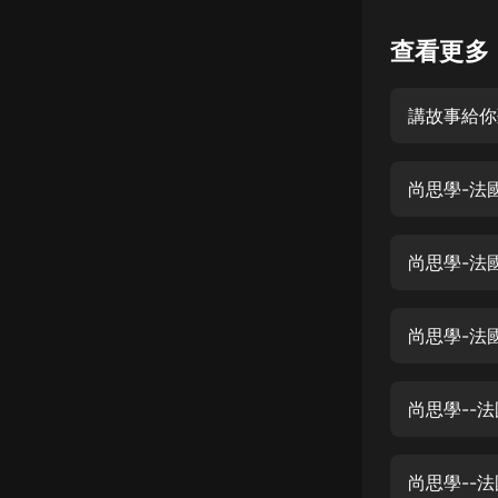
懸疑
查看更多
科幻
講故事給你
好書精講
外語
尚思學-法
耽美
認知思維
尚思學-法
人文
音樂
尚思學-法
粵語
尚思學--
頭條
娛樂
尚思學--