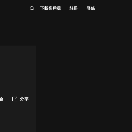
下載客戶端
註冊
登錄
論
分享