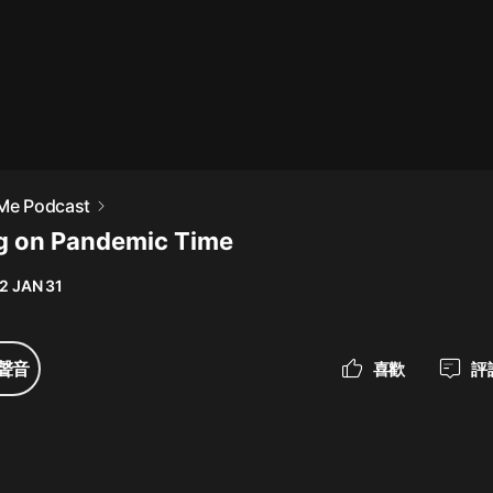
最佳女婿｜都市異能多人有聲劇｜一
種侃侃｜有聲小說
一種侃侃
米小圈上學記:一二三年級 | 暢銷出版
 Me Podcast
物
g on Pandemic Time
米小圈
2 JAN 31
破壞者聯盟篇1-4季·猴子警長科學探
案記|寶寶巴士
寶寶巴士
聲音
喜歡
評
大奉打更人丨頭陀淵領銜多人有聲
劇|暢聽全集|王鶴棣、田曦薇主演影
視劇原著|賣報小郎君
頭陀淵講故事
總有這樣的歌只想一個人聽