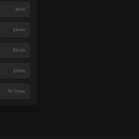
4min
24min
35min
22min
1h 11min