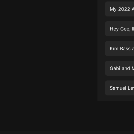
經典名著
My 2022 A
人物傳記
電影
Hey Gee, I
生活
英語
Kim Bass a
日語
Gabi and M
課程
少兒教育
Samuel Le
二次元
教育培訓
IT科技
汽車