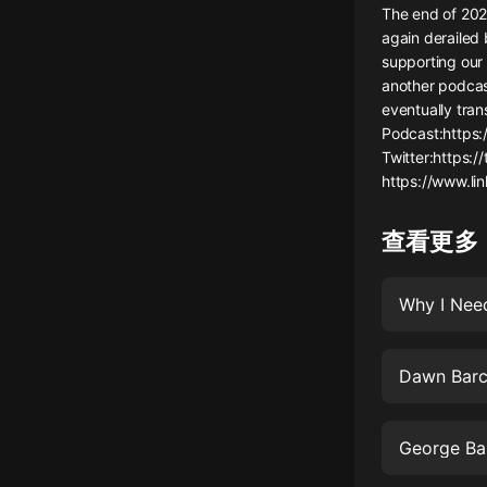
The end of 2021
懸疑
again derailed
supporting our 
科幻
another podcas
eventually tran
好書精講
Podcast:https:
外語
Twitter:https:
https://www.li
耽美
查看更多
認知思維
人文
Why I Need
音樂
粵語
Dawn Barcl
頭條
娛樂
George Ba