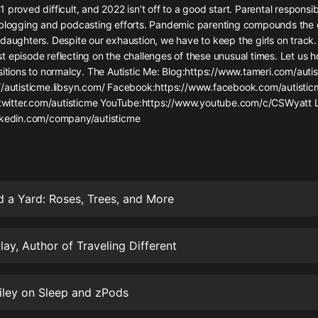
灰姑娘音樂
 proved difficult, and 2022 isn’t off to a good start. Parental responsibi
 blogging and podcasting efforts. Pandemic parenting compounds the 
daughters. Despite our exhaustion, we have to keep the girls on track. 
郭德綱於謙相聲全集
t episode reflecting on the challenges of these unusual times. Let us 
德雲社郭德綱相聲VIP
sitions to normalcy. The Autistic Me: Blog:https://www.tameri.com/auti
//autisticme.libsyn.com/ Facebook:https://www.facebook.com/autistic
安全警長啦咘啦哆·假期篇|新篇章加
//twitter.com/autisticme YouTube:https://www.youtube.com/c/CSWyatt L
更|寶寶巴士故事
nkedin.com/company/autisticme
寶寶巴士
凡人修仙傳|楊洋主演影視原著|薑廣
濤配音多播版本
光合積木
 a Yard: Roses, Trees, and More
摸金天師【第一季】（紫襟演播）
有聲的紫襟
ay, Author of Traveling Different
無敵六皇子|爆笑穿越|無敵流皇子|安
燃領銜有聲小說
iley on Sleep and zPods
安燃