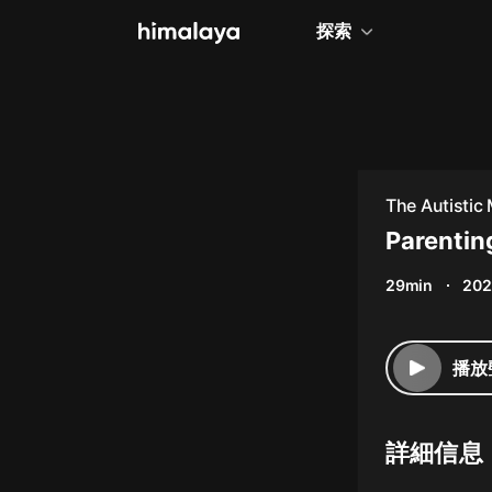
探索
全部
小說
個人成長
The Autistic
相聲評書
Parentin
兒童
29min
202
歷史
情感治愈
播放
健康養生
商業財經
詳細信息
廣播劇