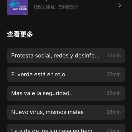
126次播放
58條聲音
查看更多
Protesta social, redes y desinformación
31min
El verde está en rojo
27min
Más vale la seguridad...
32min
Nuevo virus, mismos males
38min
La vida de los sin casa en tiempos de #QuédateEnCasa
23min