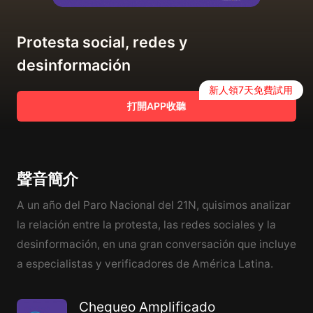
Protesta social, redes y
desinformación
新人領7天免費試用
打開APP收聽
聲音簡介
A un año del Paro Nacional del 21N, quisimos analizar
la relación entre la protesta, las redes sociales y la
desinformación, en una gran conversación que incluye
a especialistas y verificadores de América Latina.
Chequeo Amplificado