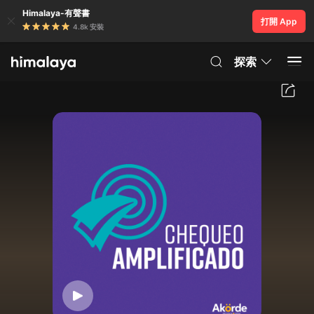
Himalaya-有聲書
打開 App
4.8k 安裝
探索