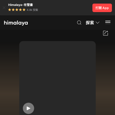
Himalaya-有聲書
打開 App
4.8k 安裝
探索