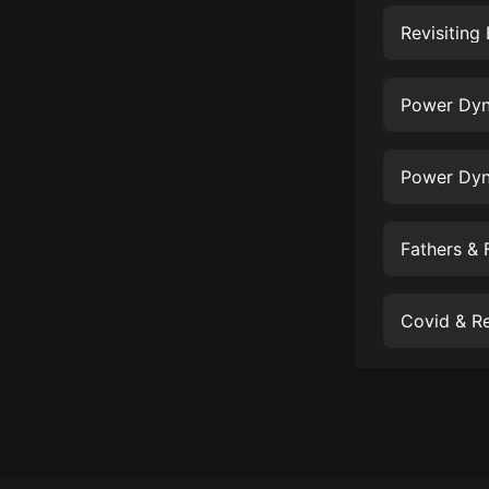
經典名著
Revisitin
人物傳記
電影
Power Dyna
生活
英語
Power Dyna
日語
Fathers & 
課程
少兒教育
Covid & Re
二次元
教育培訓
IT科技
汽車