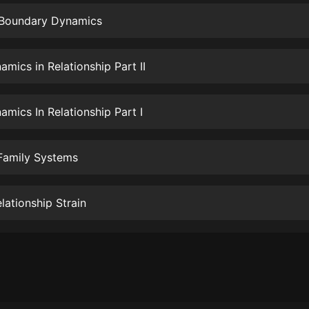
生命科學篇1-2·猴子警長科學探案記|
寶寶巴士科普
g Boundary Dynamics
寶寶巴士
【新民間劇場】我的老千江湖｜ 有聲
mics in Relationship Part II
的紫襟｜ 魔幻千手
有聲的紫襟
mics In Relationship Part I
《夜色鋼琴曲》
夜色鋼琴曲趙海洋
Family Systems
太荒吞天訣丨熱血玄幻丨紫襟領銜有
聲劇
有聲的紫襟
lationship Strain
嫡女貴嫁 | 一刀蘇蘇團隊制作 | 古言
宮鬥重生爽文 多人有聲劇
一刀蘇蘇
中國大案紀實 | 每日一驚案！真實案
件恐怖刑偵尚文
大舌頭尚文