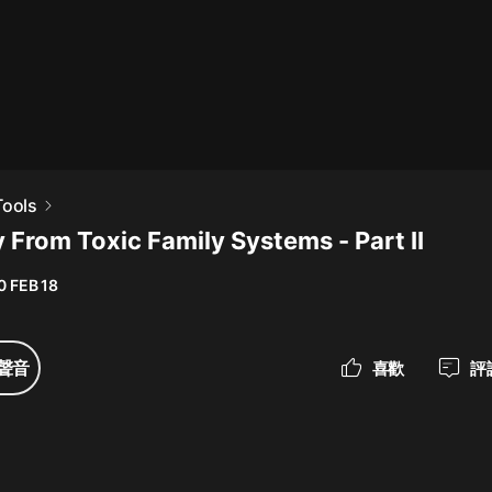
最佳女婿｜都市異能多人有聲劇｜一
種侃侃｜有聲小說
一種侃侃
米小圈上學記:一二三年級 | 暢銷出版
Tools
物
 From Toxic Family Systems - Part II
米小圈
0 FEB 18
破壞者聯盟篇1-4季·猴子警長科學探
案記|寶寶巴士
寶寶巴士
聲音
喜歡
評
大奉打更人丨頭陀淵領銜多人有聲
劇|暢聽全集|王鶴棣、田曦薇主演影
視劇原著|賣報小郎君
頭陀淵講故事
總有這樣的歌只想一個人聽