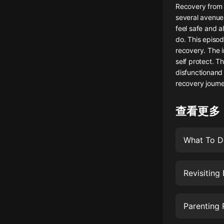
Recovery from 
懸疑
several avenues
feel safe and a
科幻
do. This episod
recovery. The i
好書精講
self protect. T
外語
disfunctionand 
recovery journ
耽美
查看更多
認知思維
人文
What To D
音樂
粵語
Revisiting
頭條
娛樂
Parenting 