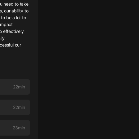
u need to take
 our ability to
to be a lot to
 impact
o effectively
ily
cessful our
22min
22min
23min