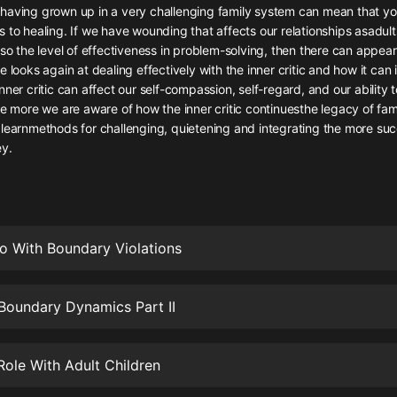
灰姑娘音樂
having grown up in a very challenging family system can mean that yo
 to healing. If we have wounding that affects our relationships asadults,
lso the level of effectiveness in problem-solving, then there can appear 
郭德綱於謙相聲全集
e looks again at dealing effectively with the inner critic and how it can
德雲社郭德綱相聲VIP
nner critic can affect our self-compassion, self-regard, and our ability t
he more we are aware of how the inner critic continuesthe legacy of fam
安全警長啦咘啦哆·假期篇|新篇章加
learnmethods for challenging, quietening and integrating the more suc
更|寶寶巴士故事
ey.
寶寶巴士
凡人修仙傳|楊洋主演影視原著|薑廣
濤配音多播版本
光合積木
o With Boundary Violations
摸金天師【第一季】（紫襟演播）
有聲的紫襟
 Boundary Dynamics Part II
無敵六皇子|爆笑穿越|無敵流皇子|安
燃領銜有聲小說
Role With Adult Children
安燃