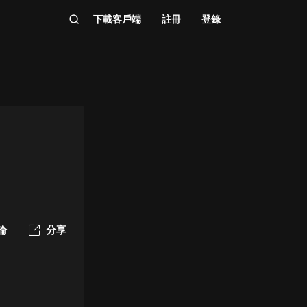
下載客戶端
註冊
登錄
論
分享