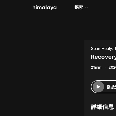
探索
全部
小說
個人成長
Sean Healy: 
相聲評書
Recovery
兒童
21min
202
歷史
情感治愈
播放
健康養生
商業財經
詳細信息
廣播劇