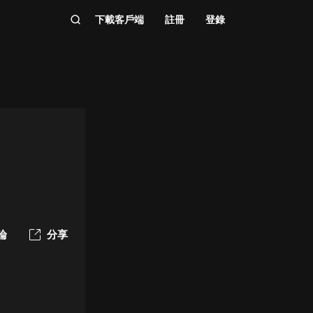
下載客戶端
註冊
登錄
論
分享