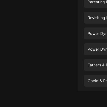
經典名著
Parenting 
人物傳記
Revisitin
電影
生活
Power Dyna
英語
日語
Power Dyna
課程
少兒教育
Fathers & 
二次元
Covid & Re
教育培訓
IT科技
汽車