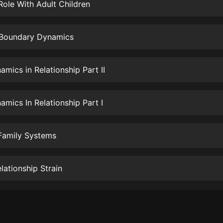
生命科學篇1-2·猴子警長科學探案記|
Role With Adult Children
寶寶巴士科普
寶寶巴士
g Boundary Dynamics
【新民間劇場】我的老千江湖｜ 有聲
的紫襟｜ 魔幻千手
有聲的紫襟
mics in Relationship Part II
《夜色鋼琴曲》
夜色鋼琴曲趙海洋
mics In Relationship Part I
太荒吞天訣丨熱血玄幻丨紫襟領銜有
聲劇
Family Systems
有聲的紫襟
嫡女貴嫁 | 一刀蘇蘇團隊制作 | 古言
lationship Strain
宮鬥重生爽文 多人有聲劇
一刀蘇蘇
中國大案紀實 | 每日一驚案！真實案
件恐怖刑偵尚文
大舌頭尚文