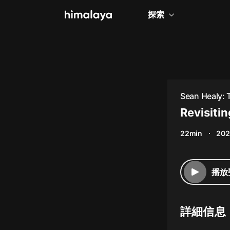
探索
全部
小說
個人成長
Sean Healy: 
相聲評書
Revisiti
兒童
22min
202
歷史
情感治愈
播放
健康養生
商業財經
詳細信息
廣播劇