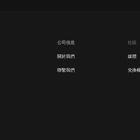
大秦：不裝了，你爹我是秦始皇丨爆
笑穿越丨伍壹劇社多人劇|趙家繼承
人秦朝
伍壹劇社
詭秘之主 | 多人有聲劇丨同名動畫原
著 | 西幻克蘇魯 | 烏賊作品
公司信息
社區
8082Audio
關於我們
媒體
重生1980：開局迎娶姐姐閨蜜丨頭
陀淵領銜丨重生八零丨精品多人有聲
聯繫我們
兌換
劇
頭陀淵講故事
成何體統丨雙穿反套路爆笑爽文丨冷
月淺淺&倔強的小紅丨精品多人有聲
劇
o冷月淺淺o