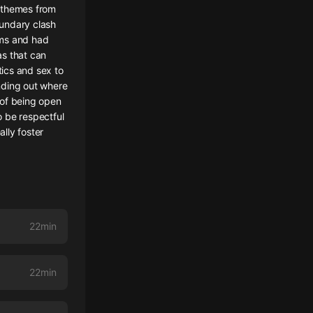
e themes from
undary clash
tems and had
as that can
tics and sex to
inding out where
 of being open
o be respectful
lly foster
22min
22min