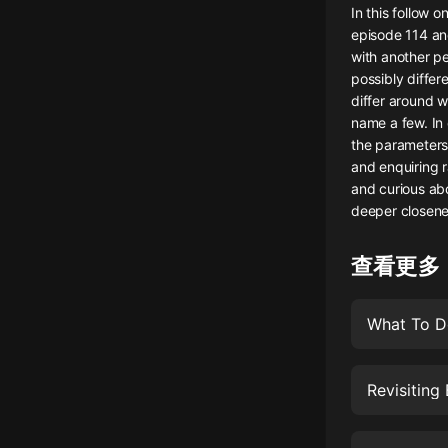
In this follow
懸疑
episode 114 a
with another pe
科幻
possibly diffe
differ around w
好書精講
name a few. In 
外語
the parameters
and enquiring r
耽美
and curious abo
deeper closene
認知思維
人文
查看更多
音樂
What To D
粵語
頭條
Revisiting
娛樂