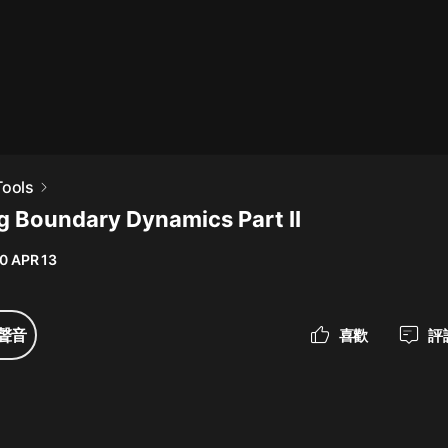
最佳女婿｜都市異能多人有聲劇｜一
種侃侃｜有聲小說
一種侃侃
米小圈上學記:一二三年級 | 暢銷出版
Tools
物
ng Boundary Dynamics Part II
米小圈
0 APR 13
破壞者聯盟篇1-4季·猴子警長科學探
案記|寶寶巴士
寶寶巴士
聲音
喜歡
評
大奉打更人丨頭陀淵領銜多人有聲
劇|暢聽全集|王鶴棣、田曦薇主演影
視劇原著|賣報小郎君
頭陀淵講故事
總有這樣的歌只想一個人聽