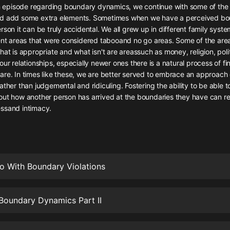
灰姑娘音樂
 on episode regarding boundary dynamics, we continue with some of th
nd add some extra elements. Sometimes when we have a perceived bo
rson it can be truly accidental. We all grew up in different family sys
郭德綱於謙相聲全集
rent areas that were considered tabooand no go areas. Some of the are
德雲社郭德綱相聲VIP
hat is appropriate and what isn't are areassuch as money, religion, poli
our relationships, especially newer ones there is a natural process of f
安全警長啦咘啦哆·假期篇|新篇章加
are. In times like these, we are better served to embrace an approach
更|寶寶巴士故事
ather than judgemental and ridiculing. Fostering the ability to be able t
寶寶巴士
ut how another person has arrived at the boundaries they have can rea
ssand intimacy.
凡人修仙傳|楊洋主演影視原著|薑廣
濤配音多播版本
光合積木
摸金天師【第一季】（紫襟演播）
o With Boundary Violations
有聲的紫襟
無敵六皇子|爆笑穿越|無敵流皇子|安
 Boundary Dynamics Part II
燃領銜有聲小說
安燃