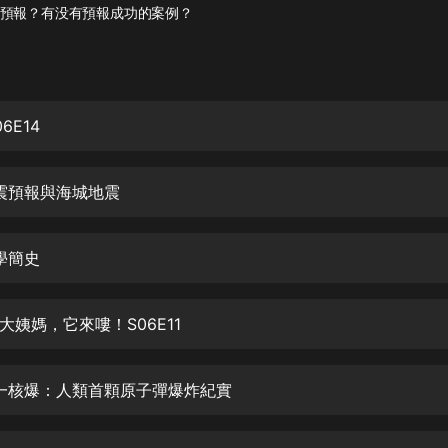
灰姑娘音樂
預報？有没有預報成功的案例？
郭德綱於謙相聲全集
德雲社郭德綱相聲VIP
6E14
安全警長啦咘啦哆·假期篇|新篇章加
更|寶寶巴士故事
寶寶巴士
地震預報與海城地震
凡人修仙傳|楊洋主演影視原著|薑廣
濤配音多播版本
光合積木
光學簡史
摸金天師【第一季】（紫襟演播）
大姨媽，它來嘍！S06E11
有聲的紫襟
無敵六皇子|爆笑穿越|無敵流皇子|安
0三一核爆：人類首顆原子彈爆炸紀實
燃領銜有聲小說
安燃