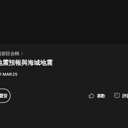
最佳女婿｜都市異能多人有聲劇｜一
種侃侃｜有聲小說
一種侃侃
米小圈上學記:一二三年級 | 暢銷出版
篇節目合輯
物
3地震預報與海城地震
米小圈
1 MAR 25
破壞者聯盟篇1-4季·猴子警長科學探
案記|寶寶巴士
寶寶巴士
聲音
喜歡
評
大奉打更人丨頭陀淵領銜多人有聲
劇|暢聽全集|王鶴棣、田曦薇主演影
視劇原著|賣報小郎君
頭陀淵講故事
總有這樣的歌只想一個人聽