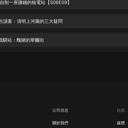
生命科學篇1-2·猴子警長科學探案記|
自制一座賺錢的核電站【S06E09】
寶寶巴士科普
寶寶巴士
8千古謎案：清明上河圖的三大疑問
【新民間劇場】我的老千江湖｜ 有聲
的紫襟｜ 魔幻千手
有聲的紫襟
7遊戲驛站：醜陋的華爾街
《夜色鋼琴曲》
夜色鋼琴曲趙海洋
太荒吞天訣丨熱血玄幻丨紫襟領銜有
聲劇
有聲的紫襟
嫡女貴嫁 | 一刀蘇蘇團隊制作 | 古言
宮鬥重生爽文 多人有聲劇
一刀蘇蘇
公司信息
社區
中國大案紀實 | 每日一驚案！真實案
件恐怖刑偵尚文
關於我們
媒體
大舌頭尚文