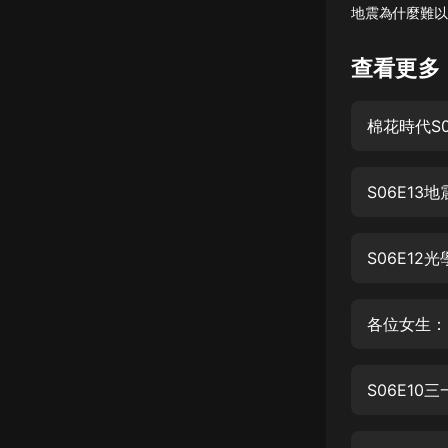
地震為什麼難以
懸疑
查看更多
科幻
好書精講
棉花時代S0
外語
耽美
S06E13
認知思維
S06E12
人文
音樂
各位女生：
粵語
頭條
S06E1
娛樂