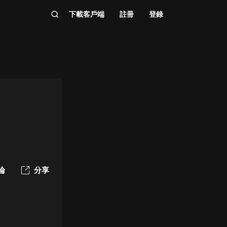
下載客戶端
註冊
登錄
論
分享