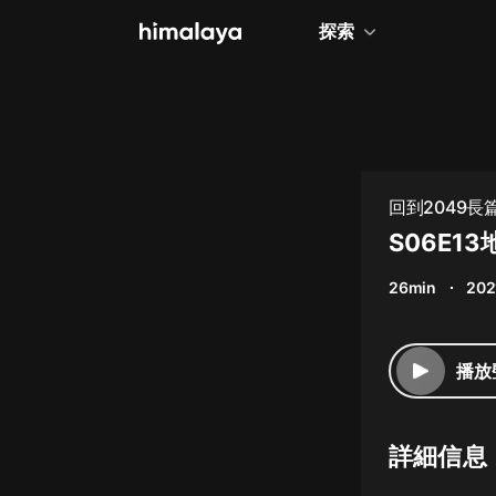
探索
全部
小說
個人成長
回到2049長
相聲評書
S06E1
兒童
26min
202
歷史
情感治愈
播放
健康養生
商業財經
詳細信息
廣播劇