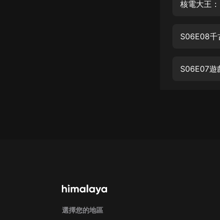
經典名著
核電大王：
人物傳記
S06E0
電影
生活
S06E0
英語
日語
課程
少兒教育
二次元
教育培訓
IT科技
汽車
選擇您的地區