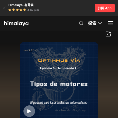
Himalaya-有聲書
打開 App
4.8k 安裝
探索