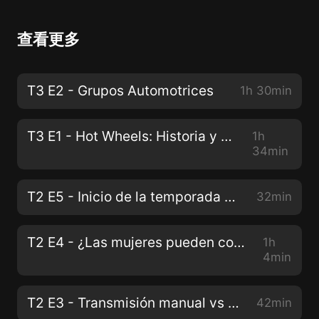
查看更多
T3 E2 - Grupos Automotrices
1h 30min
T3 E1 - Hot Wheels: Historia y un poco más.
1h
34min
T2 E5 - Inicio de la temporada 2021
32min
T2 E4 - ¿Las mujeres pueden conducir un Fórmula 1?
1h
4min
T2 E3 - Transmisión manual vs Transmisión automática
42min