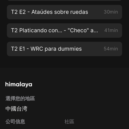
T2 E2 - Ataúdes sobre ruedas
30min
T2 Platicando con... - "Checo" a Red Bull
41min
T2 E1 - WRC para dummies
54min
選擇您的地區
中國台湾
公司信息
社區