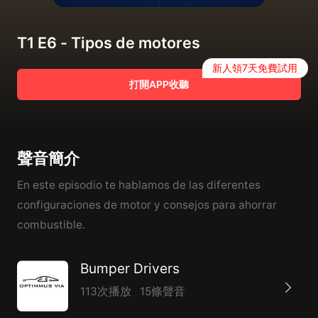
T1 E6 - Tipos de motores
新人領7天免費試用
打開APP收聽
聲音簡介
En este episodio te hablamos de las diferentes
configuraciones de motor y consejos para ahorrar
combustible.
Bumper Drivers
113次播放
15條聲音