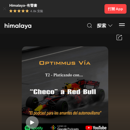
Himalaya-有聲書
打開 App
4.8k 安裝
探索