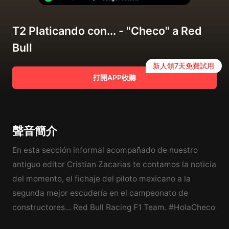
T2 Platicando con... - "Checo" a Red
Bull
新人領7天免費試用
打開APP收聽
聲音簡介
En esta sección informal acompañado de nuestro
antiguo editor Cristian Zacarias te contamos la noticia
del momento, el fichaje del piloto mexicano a la
segunda mejor escudería en el campeonato de
constructores... Red Bull Racing F1 Team. #HolaCheco