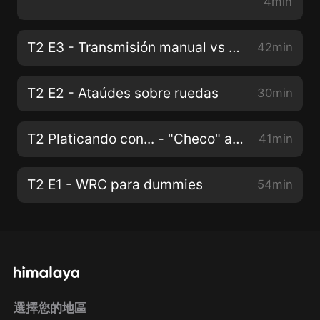
4min
T2 E3 - Transmisión manual vs Transmisión automática
42min
T2 E2 - Ataúdes sobre ruedas
30min
T2 Platicando con... - "Checo" a Red Bull
41min
T2 E1 - WRC para dummies
54min
選擇您的地區