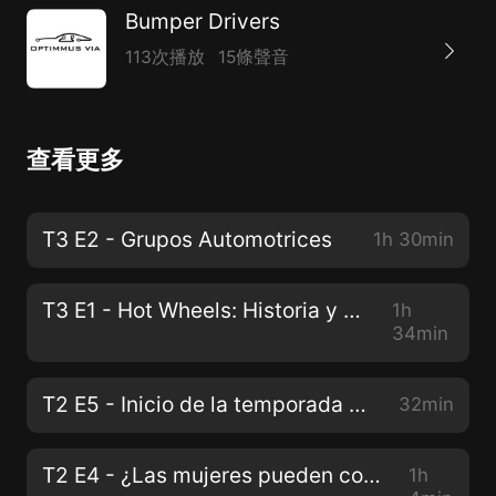
Bumper Drivers
113次播放
15條聲音
查看更多
T3 E2 - Grupos Automotrices
1h 30min
T3 E1 - Hot Wheels: Historia y un poco más.
1h
34min
T2 E5 - Inicio de la temporada 2021
32min
T2 E4 - ¿Las mujeres pueden conducir un Fórmula 1?
1h