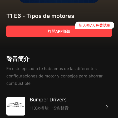
T1 E6 - Tipos de motores
新人領7天免費試用
打開APP收聽
聲音簡介
En este episodio te hablamos de las diferentes
configuraciones de motor y consejos para ahorrar
combustible.
Bumper Drivers
113次播放
15條聲音