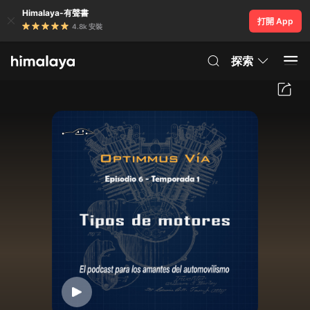
Himalaya-有聲書
打開 App
4.8k 安裝
探索