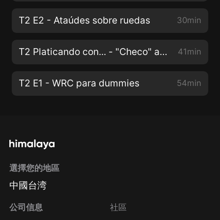
T2 E2 - Ataúdes sobre ruedas
30min
T2 Platicando con... - "Checo" a Red Bull
41min
T2 E1 - WRC para dummies
54min
選擇您的地區
中國台湾
公司信息
社區