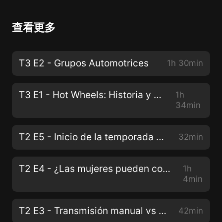
查看更多
T3 E2 - Grupos Automotrices
1h 30min
T3 E1 - Hot Wheels: Historia y un poco más.
1h
34min
T2 E5 - Inicio de la temporada 2021
32min
T2 E4 - ¿Las mujeres pueden conducir un Fórmula 1?
1h
4min
T2 E3 - Transmisión manual vs Transmisión automática
42min